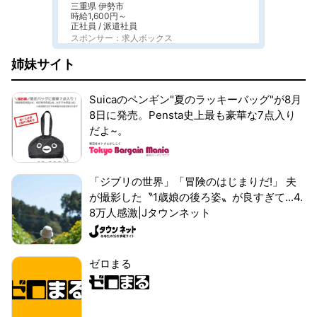
三重県 伊勢市
時給1,600円～
正社員 / 派遣社員
スポンサー：求人ボックス
姉妹サイト
Suicaのペンギン"夏のラッキーバッグ"が8月
8日に発売。Pensta史上最も豪華な7点入り
だよ~。
「ジブリの世界」「冒険のはじまりだ!」 夫
が撮影した〝1歳娘の後ろ姿〟が良すぎて...4.
8万人感激|Jタウンネット
ゼロまる