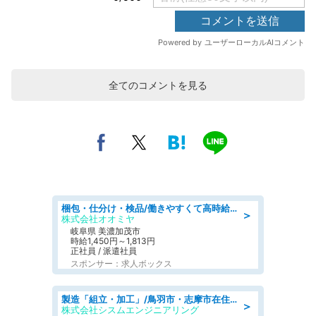
全てのコメントを見る
梱包・仕分け・検品/働きやすくて高時給の仕分け作業長期休暇充実/残業なし
＞
株式会社オオミヤ
岐阜県 美濃加茂市
時給1,450円～1,813円
正社員 / 派遣社員
スポンサー：求人ボックス
製造「組立・加工」/鳥羽市・志摩市在住者も活躍中土日休み 製造サポート
＞
株式会社シスムエンジニアリング