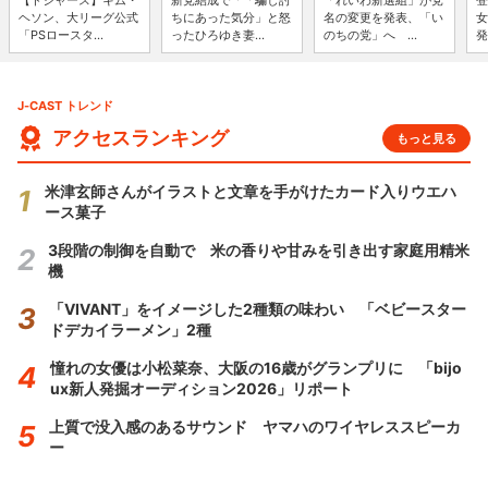
【ドジャース】キム・
新党結成で「「騙し討
「れいわ新選組」が党
登
ヘソン、大リーグ公式
ちにあった気分」と怒
名の変更を発表、「い
女
「PSロースタ...
ったひろゆき妻...
のちの党」へ ...
発
J-CAST トレンド
アクセスランキング
もっと見る
米津玄師さんがイラストと文章を手がけたカード入りウエハ
ース菓子
3段階の制御を自動で 米の香りや甘みを引き出す家庭用精米
機
「VIVANT」をイメージした2種類の味わい 「ベビースター
ドデカイラーメン」2種
憧れの女優は小松菜奈、大阪の16歳がグランプリに 「bijo
ux新人発掘オーディション2026」リポート
上質で没入感のあるサウンド ヤマハのワイヤレススピーカ
ー