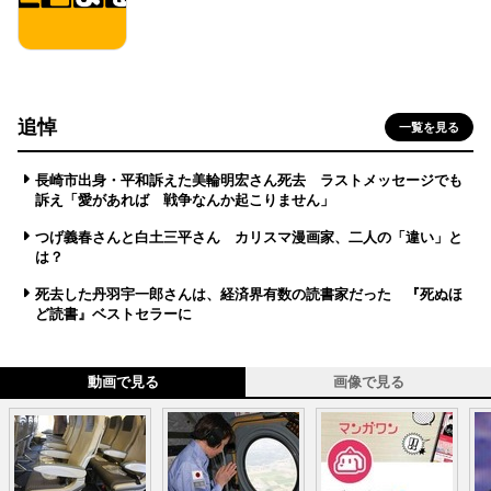
追悼
一覧を見る
長崎市出身・平和訴えた美輪明宏さん死去 ラストメッセージでも
訴え「愛があれば 戦争なんか起こりません」
つげ義春さんと白土三平さん カリスマ漫画家、二人の「違い」と
は？
死去した丹羽宇一郎さんは、経済界有数の読書家だった 『死ぬほ
ど読書』ベストセラーに
動画で見る
画像で見る