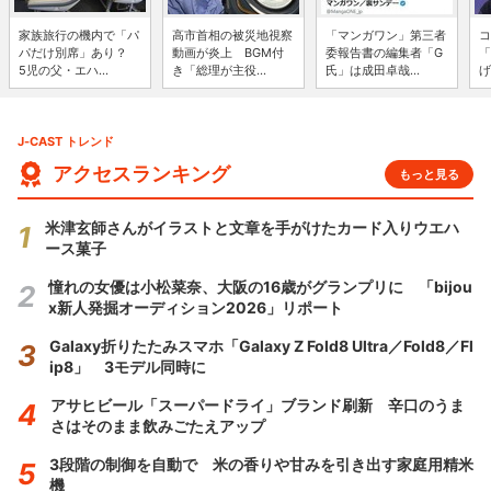
家族旅行の機内で「パ
高市首相の被災地視察
「マンガワン」第三者
コ
パだけ別席」あり？
動画が炎上 BGM付
委報告書の編集者「G
「
5児の父・エハ...
き「総理が主役...
氏」は成田卓哉...
げ
J-CAST トレンド
アクセスランキング
もっと見る
米津玄師さんがイラストと文章を手がけたカード入りウエハ
ース菓子
憧れの女優は小松菜奈、大阪の16歳がグランプリに 「bijou
x新人発掘オーディション2026」リポート
Galaxy折りたたみスマホ「Galaxy Z Fold8 Ultra／Fold8／Fl
ip8」 3モデル同時に
アサヒビール「スーパードライ」ブランド刷新 辛口のうま
さはそのまま飲みごたえアップ
3段階の制御を自動で 米の香りや甘みを引き出す家庭用精米
機