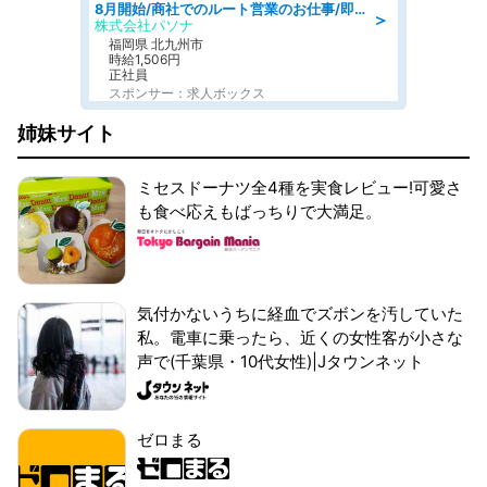
8月開始/商社でのルート営業のお仕事/即日勤務可/車通勤可/営業
＞
株式会社パソナ
福岡県 北九州市
時給1,506円
正社員
スポンサー：求人ボックス
姉妹サイト
ミセスドーナツ全4種を実食レビュー!可愛さ
も食べ応えもばっちりで大満足。
気付かないうちに経血でズボンを汚していた
私。電車に乗ったら、近くの女性客が小さな
声で(千葉県・10代女性)|Jタウンネット
ゼロまる