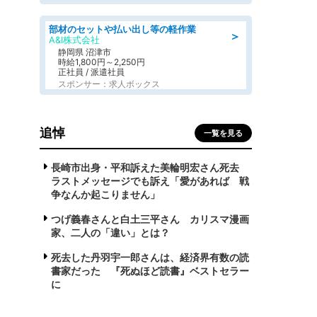
部材のセットや払い出し等の軽作業
＞
A&I株式会社
静岡県 沼津市
時給1,800円～2,250円
正社員 / 派遣社員
スポンサー：求人ボックス
追悼
一覧を見る
長崎市出身・平和訴えた美輪明宏さん死去
ラストメッセージでも訴え「愛があれば 戦
争なんか起こりません」
つげ義春さんと白土三平さん カリスマ漫画
家、二人の「違い」とは？
死去した丹羽宇一郎さんは、経済界有数の読
書家だった 『死ぬほど読書』ベストセラー
に