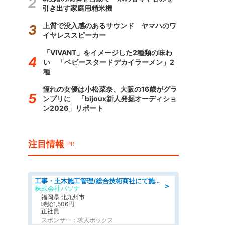
引き出す家庭用精米機
上質で没入感のあるサウンド ヤマハのワ
イヤレススピーカー
「VIVANT」をイメージした2種類の味わ
い 「ベビースタードデカイラーメン」2
種
憧れの女優は小松菜奈、大阪の16歳がグラ
ンプリに 「bijoux新人発掘オーディショ
ン2026」リポート
注目情報
PR
工事・土木施工管理/総合技術商社にて施工管理のお仕事/即日勤務可/車通勤可/工事・土木施工管理/生産・品質管理
＞
株式会社パソナ
福岡県 北九州市
時給1,506円
正社員
スポンサー：求人ボックス