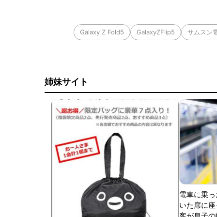
Galaxy Z Fold5
GalaxyZFlip5
サムスン
姉妹サイト
電車に乗っ
いた席に座
客が息子の