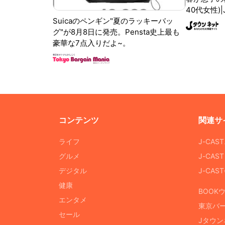
40代女性)
Suicaのペンギン"夏のラッキーバッ
グ"が8月8日に発売。Pensta史上最も
豪華な7点入りだよ~。
コンテンツ
関連サ
ライフ
J-CAS
グルメ
J-CAS
デジタル
J-CA
健康
BOOK
エンタメ
東京バ
セール
Jタウン