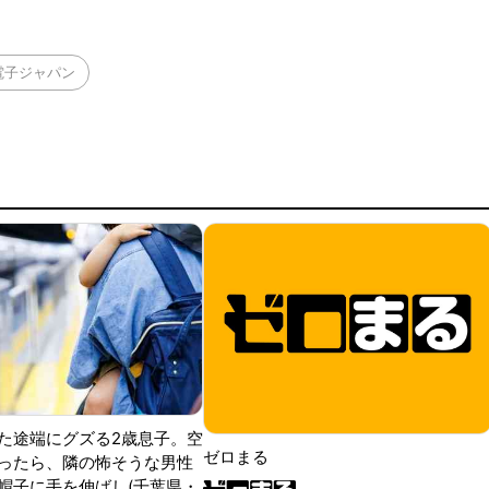
電子ジャパン
た途端にグズる2歳息子。空
ゼロまる
ったら、隣の怖そうな男性
帽子に手を伸ばし(千葉県・