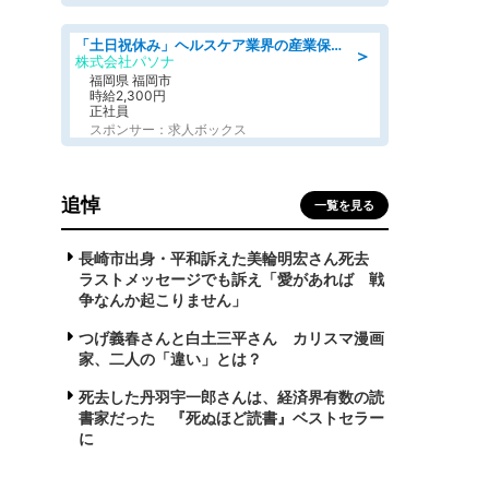
「土日祝休み」ヘルスケア業界の産業保健師/高時給/未経験OK/要資格:保健師、正看護師
＞
株式会社パソナ
福岡県 福岡市
時給2,300円
正社員
スポンサー：求人ボックス
追悼
一覧を見る
長崎市出身・平和訴えた美輪明宏さん死去
ラストメッセージでも訴え「愛があれば 戦
争なんか起こりません」
つげ義春さんと白土三平さん カリスマ漫画
家、二人の「違い」とは？
死去した丹羽宇一郎さんは、経済界有数の読
書家だった 『死ぬほど読書』ベストセラー
に