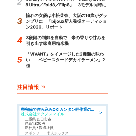
8 Ultra／Fold8／Flip8」 3モデル同時に
憧れの女優は小松菜奈、大阪の16歳がグラ
ンプリに 「bijoux新人発掘オーディショ
ン2026」リポート
3段階の制御を自動で 米の香りや甘みを
引き出す家庭用精米機
「VIVANT」をイメージした2種類の味わ
い 「ベビースタードデカイラーメン」2
種
注目情報
PR
寮完備で住み込みOK!カンタン軽作業のお仕事 denso aichi
＞
株式会社テクノスマイル
三重県 四日市市
時給1,800円
正社員 / 派遣社員
スポンサー：求人ボックス