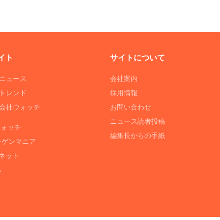
イト
サイトについて
Tニュース
会社案内
Tトレンド
採用情報
ST会社ウォッチ
お問い合わせ
ニュース読者投稿
ウォッチ
編集長からの手紙
ーゲンマニア
ネット
る