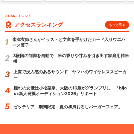
J-CAST トレンド
アクセスランキング
もっと見る
米津玄師さんがイラストと文章を手がけたカード入りウエハ
ース菓子
3段階の制御を自動で 米の香りや甘みを引き出す家庭用精米
機
上質で没入感のあるサウンド ヤマハのワイヤレススピーカ
ー
憧れの女優は小松菜奈、大阪の16歳がグランプリに 「bijo
ux新人発掘オーディション2026」リポート
ゼッテリア 期間限定「夏の和風おろしバーガーフェア」