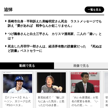
追悼
一覧を見る
長崎市出身・平和訴えた美輪明宏さん死去 ラストメッセージでも
訴え「愛があれば 戦争なんか起こりません」
つげ義春さんと白土三平さん カリスマ漫画家、二人の「違い」と
は？
死去した丹羽宇一郎さんは、経済界有数の読書家だった 『死ぬほ
ど読書』ベストセラーに
動画で見る
画像で見る
【ドジャース】キム・
新党結成で「「騙し討
「れいわ新選組」が党
登
ヘソン、大リーグ公式
ちにあった気分」と怒
名の変更を発表、「い
女
「PSロースタ...
ったひろゆき妻...
のちの党」へ ...
発