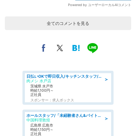
全てのコメントを見る
日払いOKで即日収入/キッチンスタッフ/「原付免許必須」デリバリー業務など、自己成長可能な幅広い仕事に挑戦!髪型自由&ピアス・ネイルOK/茨城県/水戸市
＞
肉メシ 水戸店
茨城県 水戸市
時給1,100円～
正社員
スポンサー：求人ボックス
ホールスタッフ/「未経験者さん&バイトデビューも大歓迎」残業ほぼなし×1日3時間〜勤務OK!フォロー体制も充実/広島県/広島市南区
＞
中国料理敦煌
広島県 広島市
時給1,150円～
正社員