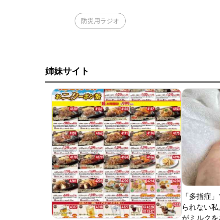
防災用ラジオ
姉妹サイト
「多指症」
られない私
がミルクをあ