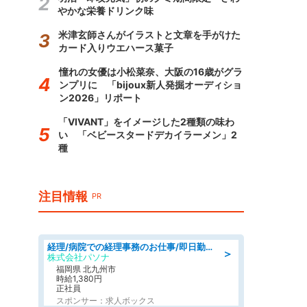
やかな栄養ドリンク味
米津玄師さんがイラストと文章を手がけた
カード入りウエハース菓子
憧れの女優は小松菜奈、大阪の16歳がグラ
ンプリに 「bijoux新人発掘オーディショ
ン2026」リポート
「VIVANT」をイメージした2種類の味わ
い 「ベビースタードデカイラーメン」2
種
注目情報
PR
経理/病院での経理事務のお仕事/即日勤務可/車通勤可/経理/一般事務
＞
株式会社パソナ
福岡県 北九州市
時給1,380円
正社員
スポンサー：求人ボックス