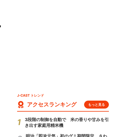
ラ
J-CAST トレンド
アクセスランキング
もっと見る
3段階の制御を自動で 米の香りや甘みを引
き出す家庭用精米機
明治「即攻元気」初のグミ期間限定 さわ