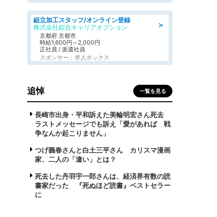
組立加工スタッフ/オンライン登録
＞
株式会社綜合キャリアオプション
京都府 京都市
時給1,600円～2,000円
正社員 / 派遣社員
スポンサー：求人ボックス
追悼
一覧を見る
長崎市出身・平和訴えた美輪明宏さん死去
ラストメッセージでも訴え「愛があれば 戦
争なんか起こりません」
つげ義春さんと白土三平さん カリスマ漫画
家、二人の「違い」とは？
死去した丹羽宇一郎さんは、経済界有数の読
書家だった 『死ぬほど読書』ベストセラー
に