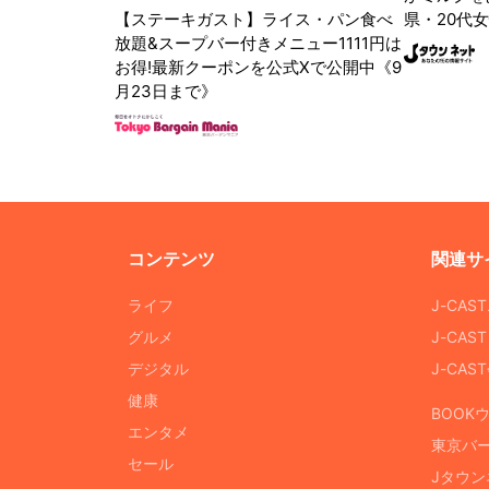
【ステーキガスト】ライス・パン食べ
県・20代女
放題&スープバー付きメニュー1111円は
お得!最新クーポンを公式Xで公開中《9
月23日まで》
コンテンツ
関連サ
ライフ
J-CAS
グルメ
J-CAS
デジタル
J-CA
健康
BOOK
エンタメ
東京バ
セール
Jタウン