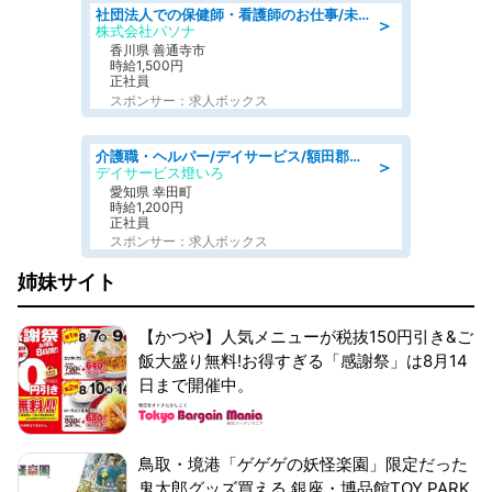
社団法人での保健師・看護師のお仕事/未経験OK/要資格:普通免許、保健師、正看護師
＞
株式会社パソナ
香川県 善通寺市
時給1,500円
正社員
スポンサー：求人ボックス
介護職・ヘルパー/デイサービス/額田郡幸田町/JR東海道本線 幸田/愛知県
＞
デイサービス燈いろ
愛知県 幸田町
時給1,200円
正社員
スポンサー：求人ボックス
姉妹サイト
【かつや】人気メニューが税抜150円引き&ご
飯大盛り無料!お得すぎる「感謝祭」は8月14
日まで開催中。
鳥取・境港「ゲゲゲの妖怪楽園」限定だった
鬼太郎グッズ買える 銀座・博品館TOY PARK