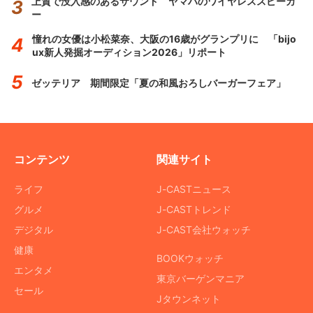
上質で没入感のあるサウンド ヤマハのワイヤレススピーカ
ー
憧れの女優は小松菜奈、大阪の16歳がグランプリに 「bijo
ux新人発掘オーディション2026」リポート
ゼッテリア 期間限定「夏の和風おろしバーガーフェア」
コンテンツ
関連サイト
ライフ
J-CASTニュース
グルメ
J-CASTトレンド
デジタル
J-CAST会社ウォッチ
健康
BOOKウォッチ
エンタメ
東京バーゲンマニア
セール
Jタウンネット