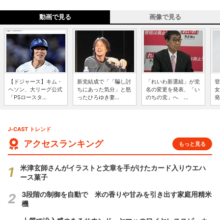
動画で見る
画像で見る
【ドジャース】キム・
新党結成で「「騙し討
「れいわ新選組」が党
登
ヘソン、大リーグ公式
ちにあった気分」と怒
名の変更を発表、「い
女
「PSロースタ...
ったひろゆき妻...
のちの党」へ ...
発
J-CAST トレンド
アクセスランキング
もっと見る
米津玄師さんがイラストと文章を手がけたカード入りウエハ
ース菓子
3段階の制御を自動で 米の香りや甘みを引き出す家庭用精米
機