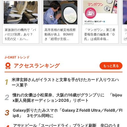
家族旅行の機内で「パ
高市首相の被災地視察
「マンガワン」第三者
コ
パだけ別席」あり？
動画が炎上 BGM付
委報告書の編集者「G
「
5児の父・エハ...
き「総理が主役...
氏」は成田卓哉...
げ
J-CAST トレンド
アクセスランキング
もっと見る
米津玄師さんがイラストと文章を手がけたカード入りウエハ
ース菓子
憧れの女優は小松菜奈、大阪の16歳がグランプリに 「bijou
x新人発掘オーディション2026」リポート
Galaxy折りたたみスマホ「Galaxy Z Fold8 Ultra／Fold8／Fl
ip8」 3モデル同時に
アサヒビール「スーパードライ」ブランド刷新 辛口のうま