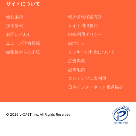
サイトについて
会社案内
個人情報保護方針
採用情報
サイト利用規約
お問い合わせ
SNS利用ポリシー
ニュース読者投稿
AIポリシー
編集長からの手紙
クッキーの利用について
広告掲載
記事配信
コンテンツ二次利用
日本インターネット報道協会
© 2026 J-CAST, Inc. All Rights Reserved.