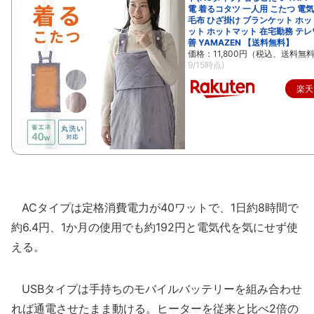
電 着るコタツ 一人用 こたつ 電
毛布 ひざ掛け ブランケット ホ
ット ホットマット 在宅勤務 テレ
善 YAMAZEN 【送料無料】
価格：11,800円（税込、送料無料
9/15時点)
楽天
ACタイプは定格消費電力が40ワットで、1日約8時間で
約6.4円、1か月の使用でも約192円と電気代を気にせず使
える。
USBタイプは手持ちのモバイルバッテリーを組み合わせ
れば通電させたまま動ける。ヒーターを従来と比べ2倍の