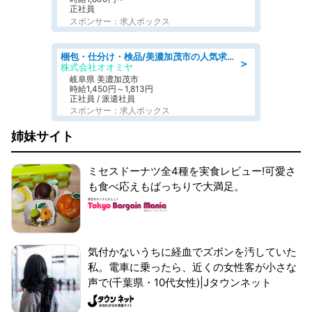
正社員
スポンサー：求人ボックス
梱包・仕分け・検品/美濃加茂市の人気求人仕分け/高時給/長期休暇充実
＞
株式会社オオミヤ
岐阜県 美濃加茂市
時給1,450円～1,813円
正社員 / 派遣社員
スポンサー：求人ボックス
姉妹サイト
ミセスドーナツ全4種を実食レビュー!可愛さ
も食べ応えもばっちりで大満足。
気付かないうちに経血でズボンを汚していた
私。電車に乗ったら、近くの女性客が小さな
声で(千葉県・10代女性)|Jタウンネット