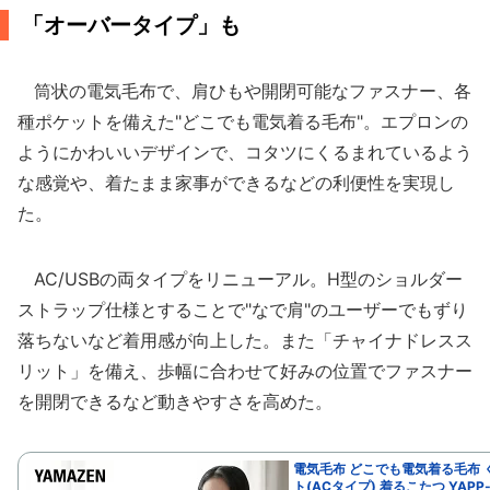
「オーバータイプ」も
筒状の電気毛布で、肩ひもや開閉可能なファスナー、各
種ポケットを備えた"どこでも電気着る毛布"。エプロンの
ようにかわいいデザインで、コタツにくるまれているよう
な感覚や、着たまま家事ができるなどの利便性を実現し
た。
AC/USBの両タイプをリニューアル。H型のショルダー
ストラップ仕様とすることで"なで肩"のユーザーでもずり
落ちないなど着用感が向上した。また「チャイナドレスス
リット」を備え、歩幅に合わせて好みの位置でファスナー
を開閉できるなど動きやすさを高めた。
電気毛布 どこでも電気着る毛布 
ト(ACタイプ) 着るこたつ YAPP-