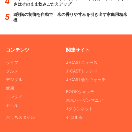
さはそのまま飲みごたえアップ
3段階の制御を自動で 米の香りや甘みを引き出す家庭用精米
機
コンテンツ
関連サイト
ライフ
J-CASTニュース
グルメ
J-CASTトレンド
デジタル
J-CAST会社ウォッチ
健康
BOOKウォッチ
エンタメ
東京バーゲンマニア
セール
Jタウンネット
おうちスタイル
ゼロまる