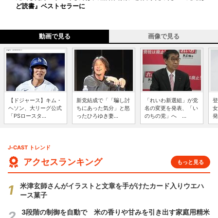
ど読書』ベストセラーに
動画で見る
画像で見る
【ドジャース】キム・
新党結成で「「騙し討
「れいわ新選組」が党
登
ヘソン、大リーグ公式
ちにあった気分」と怒
名の変更を発表、「い
女
「PSロースタ...
ったひろゆき妻...
のちの党」へ ...
発
J-CAST トレンド
アクセスランキング
もっと見る
米津玄師さんがイラストと文章を手がけたカード入りウエハ
ース菓子
3段階の制御を自動で 米の香りや甘みを引き出す家庭用精米