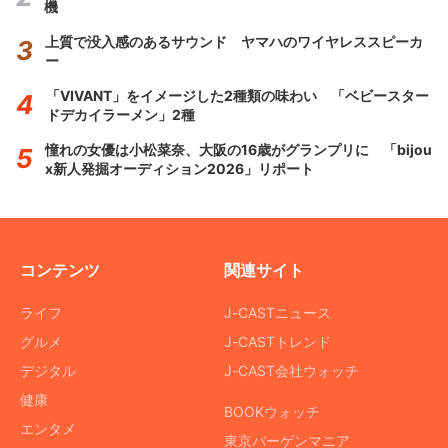
機
上質で没入感のあるサウンド ヤマハのワイヤレススピーカ
ー
「VIVANT」をイメージした2種類の味わい 「ベビースター
ドデカイラーメン」2種
憧れの女優は小松菜奈、大阪の16歳がグランプリに 「bijou
x新人発掘オーディション2026」リポート
コンテンツ
関連サイト
ライフ
J-CASTニュース
グルメ
J-CASTトレンド
デジタル
J-CAST会社ウォッチ
健康
BOOKウォッチ
エンタメ
東京バーゲンマニア