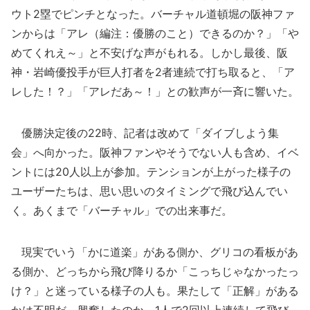
ウト2塁でピンチとなった。バーチャル道頓堀の阪神ファ
ンからは「アレ（編注：優勝のこと）できるのか？」「や
めてくれえ～」と不安げな声がもれる。しかし最後、阪
神・岩崎優投手が巨人打者を2者連続で打ち取ると、「ア
レした！？」「アレだあ～！」との歓声が一斉に響いた。
優勝決定後の22時、記者は改めて「ダイブしよう集
会」へ向かった。阪神ファンやそうでない人も含め、イベ
ントには20人以上が参加。テンションが上がった様子の
ユーザーたちは、思い思いのタイミングで飛び込んでい
く。あくまで「バーチャル」での出来事だ。
現実でいう「かに道楽」がある側か、グリコの看板があ
る側か、どっちから飛び降りるか「こっちじゃなかったっ
け？」と迷っている様子の人も。果たして「正解」がある