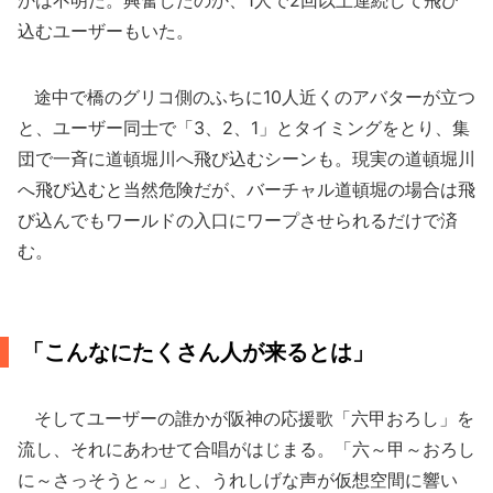
かは不明だ。興奮したのか、1人で2回以上連続して飛び
込むユーザーもいた。
途中で橋のグリコ側のふちに10人近くのアバターが立つ
と、ユーザー同士で「3、2、1」とタイミングをとり、集
団で一斉に道頓堀川へ飛び込むシーンも。現実の道頓堀川
へ飛び込むと当然危険だが、バーチャル道頓堀の場合は飛
び込んでもワールドの入口にワープさせられるだけで済
む。
「こんなにたくさん人が来るとは」
そしてユーザーの誰かが阪神の応援歌「六甲おろし」を
流し、それにあわせて合唱がはじまる。「六～甲～おろし
に～さっそうと～」と、うれしげな声が仮想空間に響い