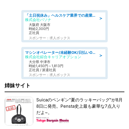
「土日祝休み」ヘルスケア業界での産業保健師業務/看護師/高時給/要資格:正看護師
＞
株式会社パソナ
大阪府 大阪市
時給2,300円
正社員
スポンサー：求人ボックス
マシンオペレーター/未経験OK/日払いOK/交替制/20・30・40代活躍中/製造 工場
＞
株式会社綜合キャリアオプション
大分県 中津市
時給1,450円～1,813円
正社員 / 派遣社員
スポンサー：求人ボックス
姉妹サイト
Suicaのペンギン"夏のラッキーバッグ"が8月
8日に発売。Pensta史上最も豪華な7点入り
だよ~。