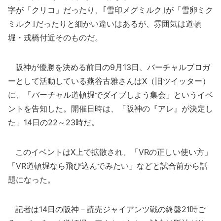
字が「クリコ」だったり、｢雪印メグミルク｣が「雪卵ミク
ミルク｣だったりと細かい違いはあるが、雰囲気は道頓
堀・戎橋付近そのものだ。
阪神が優勝を決める前日の9月13日、バーチャルブロガ
ーとして活動している燕谷古雅さんはX（旧ツイッター）
に、「バーチャル道頓堀でダイブしよう集会」というイベ
ントを告知した。開催日時は、「阪神の『アレ』が決定し
た」14日の22～23時だ。
このイベントはX上で拡散され、「VRの正しい使い方」
「VR道頓堀なら飛び込んでみたい」などと試合前から話
題になった。
記者は14日の阪神－読売ジャイアンツ戦の終盤21時ご