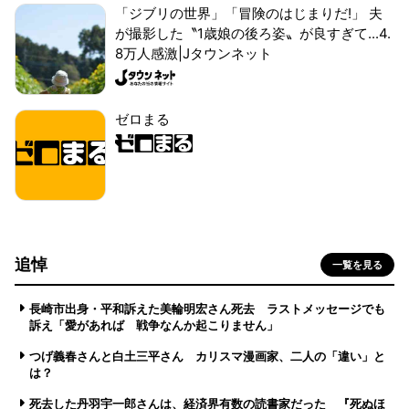
「ジブリの世界」「冒険のはじまりだ!」 夫
が撮影した〝1歳娘の後ろ姿〟が良すぎて...4.
8万人感激|Jタウンネット
ゼロまる
追悼
一覧を見る
長崎市出身・平和訴えた美輪明宏さん死去 ラストメッセージでも
訴え「愛があれば 戦争なんか起こりません」
つげ義春さんと白土三平さん カリスマ漫画家、二人の「違い」と
は？
死去した丹羽宇一郎さんは、経済界有数の読書家だった 『死ぬほ