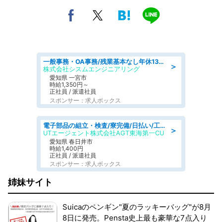
一般事務・OA事務/残業基本なし年休130日社保完備の一般・調達事務
＞
株式会社シスムエンジニアリング
愛知県 一宮市
時給1,350円～
正社員 / 派遣社員
スポンサー：求人ボックス
電子部品の組立・検査/寮完備/日払い/工場・製造
＞
UTエージェント株式会社AGT東海第一CU
愛知県 春日井市
時給1,400円
正社員 / 派遣社員
スポンサー：求人ボックス
姉妹サイト
Suicaのペンギン"夏のラッキーバッグ"が8月
8日に発売。Pensta史上最も豪華な7点入り