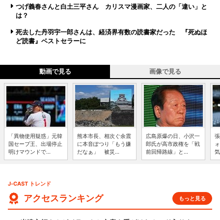
つげ義春さんと白土三平さん カリスマ漫画家、二人の「違い」と
は？
死去した丹羽宇一郎さんは、経済界有数の読書家だった 『死ぬほ
ど読書』ベストセラーに
動画で見る
画像で見る
「異物使用疑惑」元韓
熊本市長、相次ぐ余震
広島原爆の日、小沢一
張
国セーブ王、出場停止
に本音ぽつり「もう嫌
郎氏が高市政権を「戦
ォ
明けマウンドで...
だなぁ」 被災...
前回帰路線」と...
気
J-CAST トレンド
アクセスランキング
もっと見る