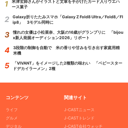
米津玄師さんがイラストと文章を手がけたカード入りウエハ
ース菓子
Galaxy折りたたみスマホ「Galaxy Z Fold8 Ultra／Fold8／Fl
ip8」 3モデル同時に
憧れの女優は小松菜奈、大阪の16歳がグランプリに 「bijou
x新人発掘オーディション2026」リポート
3段階の制御を自動で 米の香りや甘みを引き出す家庭用精
米機
「VIVANT」をイメージした2種類の味わい 「ベビースター
ドデカイラーメン」2種
コンテンツ
関連サイト
ライフ
J-CASTニュース
グルメ
J-CASTトレンド
デジタル
J-CAST会社ウォッチ