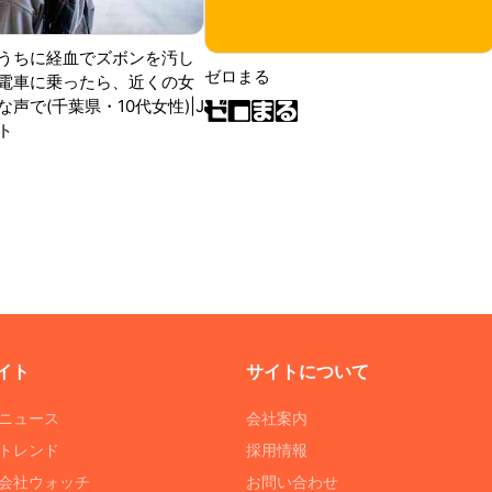
うちに経血でズボンを汚し
ゼロまる
電車に乗ったら、近くの女
声で(千葉県・10代女性)|J
ト
イト
サイトについて
Tニュース
会社案内
Tトレンド
採用情報
ST会社ウォッチ
お問い合わせ