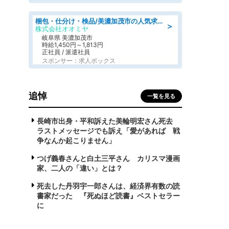
梱包・仕分け・検品/美濃加茂市の人気求人仕分け/高時給/長期休暇充実
＞
株式会社オオミヤ
岐阜県 美濃加茂市
時給1,450円～1,813円
正社員 / 派遣社員
スポンサー：求人ボックス
追悼
一覧を見る
長崎市出身・平和訴えた美輪明宏さん死去
ラストメッセージでも訴え「愛があれば 戦
争なんか起こりません」
つげ義春さんと白土三平さん カリスマ漫画
家、二人の「違い」とは？
死去した丹羽宇一郎さんは、経済界有数の読
書家だった 『死ぬほど読書』ベストセラー
に