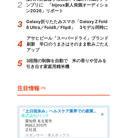
ンプリに 「bijoux新人発掘オーディショ
ン2026」リポート
Galaxy折りたたみスマホ「Galaxy Z Fold
8 Ultra／Fold8／Flip8」 3モデル同時に
アサヒビール「スーパードライ」ブランド
刷新 辛口のうまさはそのまま飲みごたえ
アップ
3段階の制御を自動で 米の香りや甘みを
引き出す家庭用精米機
注目情報
PR
「土日祝休み」ヘルスケア業界での産業保健師業務/看護師/高時給/未経験OK/要資格:正看護師
＞
株式会社パソナ
愛知県 名古屋市
時給2,300円
正社員
スポンサー：求人ボックス