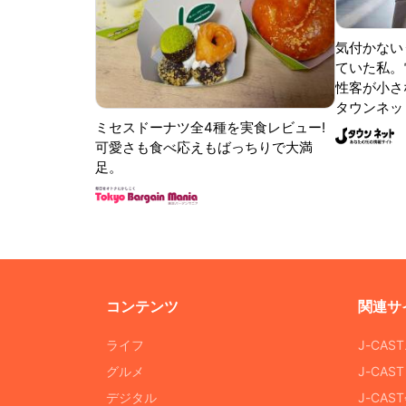
気付かない
ていた私。
性客が小さな
タウンネッ
ミセスドーナツ全4種を実食レビュー!
可愛さも食べ応えもばっちりで大満
足。
コンテンツ
関連サ
ライフ
J-CAS
グルメ
J-CAS
デジタル
J-CA