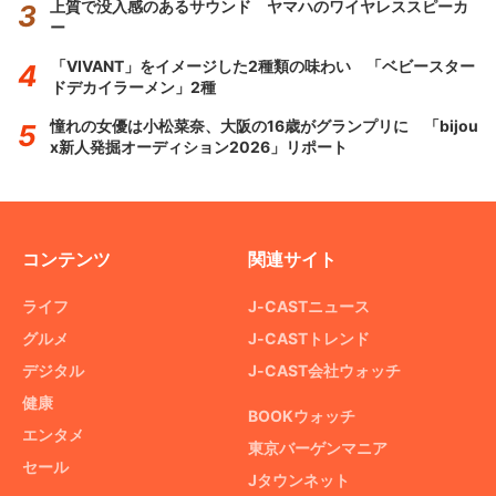
上質で没入感のあるサウンド ヤマハのワイヤレススピーカ
ー
「VIVANT」をイメージした2種類の味わい 「ベビースター
ドデカイラーメン」2種
憧れの女優は小松菜奈、大阪の16歳がグランプリに 「bijou
x新人発掘オーディション2026」リポート
コンテンツ
関連サイト
ライフ
J-CASTニュース
グルメ
J-CASTトレンド
デジタル
J-CAST会社ウォッチ
健康
BOOKウォッチ
エンタメ
東京バーゲンマニア
セール
Jタウンネット