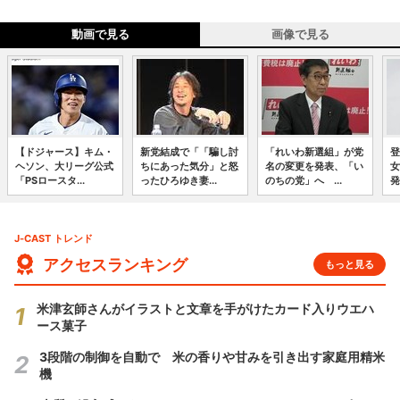
動画で見る
画像で見る
【ドジャース】キム・
新党結成で「「騙し討
「れいわ新選組」が党
登
ヘソン、大リーグ公式
ちにあった気分」と怒
名の変更を発表、「い
女
「PSロースタ...
ったひろゆき妻...
のちの党」へ ...
発
J-CAST トレンド
アクセスランキング
もっと見る
米津玄師さんがイラストと文章を手がけたカード入りウエハ
ース菓子
3段階の制御を自動で 米の香りや甘みを引き出す家庭用精米
機