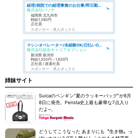
経理/病院での経理事務のお仕事/即日勤務可/車通勤可/経理/一般事務
＞
株式会社パソナ
福岡県 北九州市
時給1,380円
正社員
スポンサー：求人ボックス
マシンオペレーター/未経験OK/日払いOK/寮費無料/交替制/20・30・40代活躍中
＞
株式会社綜合キャリアオプション
新潟県 新潟市
時給1,300円～1,625円
正社員 / 派遣社員
スポンサー：求人ボックス
姉妹サイト
Suicaのペンギン"夏のラッキーバッグ"が8月
8日に発売。Pensta史上最も豪華な7点入り
だよ~。
どうしてこうなった あまりにも〝生き物〟っ