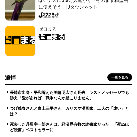
ぽいナスに3.9万人驚がく「そのまま精霊馬
に使えそう」|Jタウンネット
ゼロまる
追悼
一覧を見る
長崎市出身・平和訴えた美輪明宏さん死去 ラストメッセージでも
訴え「愛があれば 戦争なんか起こりません」
つげ義春さんと白土三平さん カリスマ漫画家、二人の「違い」と
は？
死去した丹羽宇一郎さんは、経済界有数の読書家だった 『死ぬほ
ど読書』ベストセラーに