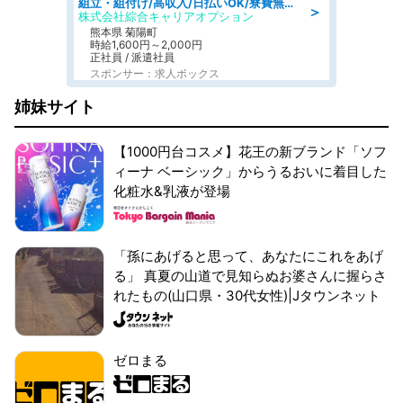
組立・組付け/高収入/日払いOK/寮費無料/交替制/20・30・40代活躍中
＞
株式会社綜合キャリアオプション
熊本県 菊陽町
時給1,600円～2,000円
正社員 / 派遣社員
スポンサー：求人ボックス
姉妹サイト
【1000円台コスメ】花王の新ブランド「ソフ
ィーナ ベーシック」からうるおいに着目した
化粧水&乳液が登場
「孫にあげると思って、あなたにこれをあげ
る」 真夏の山道で見知らぬお婆さんに握らさ
れたもの(山口県・30代女性)|Jタウンネット
ゼロまる