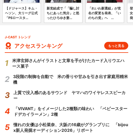
【ドジャース】キム・
新党結成で「「騙し討
「れいわ新選組」が党
登
ヘソン、大リーグ公式
ちにあった気分」と怒
名の変更を発表、「い
女
「PSロースタ...
ったひろゆき妻...
のちの党」へ ...
発
J-CAST トレンド
アクセスランキング
もっと見る
米津玄師さんがイラストと文章を手がけたカード入りウエハ
ース菓子
3段階の制御を自動で 米の香りや甘みを引き出す家庭用精米
機
上質で没入感のあるサウンド ヤマハのワイヤレススピーカ
ー
「VIVANT」をイメージした2種類の味わい 「ベビースター
ドデカイラーメン」2種
憧れの女優は小松菜奈、大阪の16歳がグランプリに 「bijou
x新人発掘オーディション2026」リポート