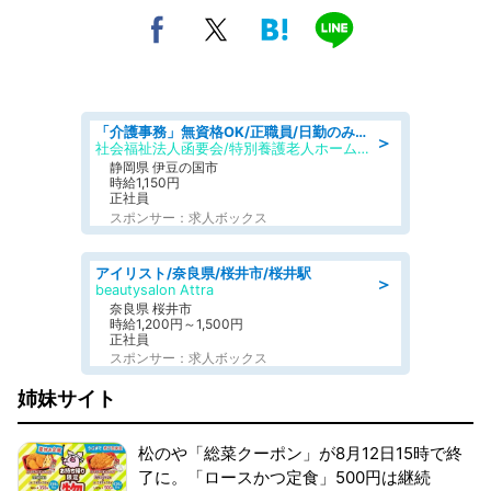
「介護事務」無資格OK/正職員/日勤のみ/特別養護老人ホーム
＞
社会福祉法人函要会/特別養護老人ホーム 韮山・ぶなの森
静岡県 伊豆の国市
時給1,150円
正社員
スポンサー：求人ボックス
アイリスト/奈良県/桜井市/桜井駅
＞
beautysalon Attra
奈良県 桜井市
時給1,200円～1,500円
正社員
スポンサー：求人ボックス
姉妹サイト
松のや「総菜クーポン」が8月12日15時で終
了に。「ロースかつ定食」500円は継続