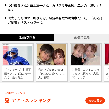
つげ義春さんと白土三平さん カリスマ漫画家、二人の「違い」と
は？
死去した丹羽宇一郎さんは、経済界有数の読書家だった 『死ぬほ
ど読書』ベストセラーに
動画で見る
画像で見る
【ドジャース】打撃不
元カップルYouTuber
辻希美、コストコに行
「
振ベッツ、低迷のチー
「夜のひと笑い」いち
くたびに買って...大絶
紗
ムで「最も懸念...
え、新恋...
賛 少しア...
リ
J-CAST トレンド
アクセスランキング
もっと見る