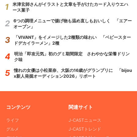
米津玄師さんがイラストと文章を手がけたカード入りウエハ
ース菓子
6つの調理メニューで揚げ物も温め直しもおいしく 「エアー
オーブン」
「VIVANT」をイメージした2種類の味わい 「ベビースター
ドデカイラーメン」2種
明治「即攻元気」初のグミ期間限定 さわやかな栄養ドリン
ク味
憧れの女優は小松菜奈、大阪の16歳がグランプリに 「bijou
x新人発掘オーディション2026」リポート
コンテンツ
関連サイト
ライフ
J-CASTニュース
グルメ
J-CASTトレンド