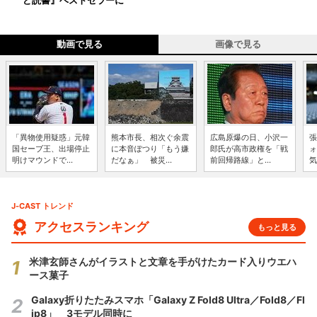
ど読書』ベストセラーに
動画で見る
画像で見る
「異物使用疑惑」元韓
熊本市長、相次ぐ余震
広島原爆の日、小沢一
張
国セーブ王、出場停止
に本音ぽつり「もう嫌
郎氏が高市政権を「戦
ォ
明けマウンドで...
だなぁ」 被災...
前回帰路線」と...
気
J-CAST トレンド
アクセスランキング
もっと見る
米津玄師さんがイラストと文章を手がけたカード入りウエハ
ース菓子
Galaxy折りたたみスマホ「Galaxy Z Fold8 Ultra／Fold8／Fl
ip8」 3モデル同時に