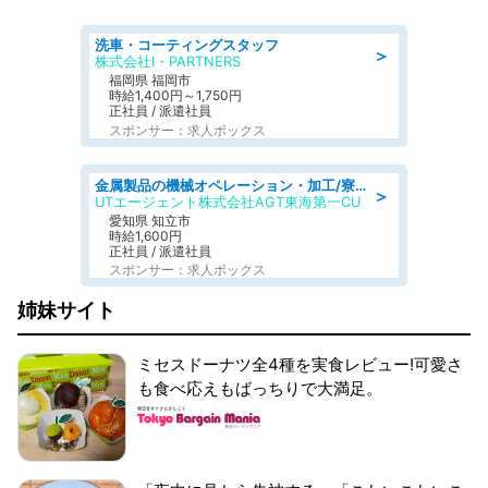
洗車・コーティングスタッフ
＞
株式会社I・PARTNERS
福岡県 福岡市
時給1,400円～1,750円
正社員 / 派遣社員
スポンサー：求人ボックス
金属製品の機械オペレーション・加工/寮完備/日払い/工場・製造
＞
UTエージェント株式会社AGT東海第一CU
愛知県 知立市
時給1,600円
正社員 / 派遣社員
スポンサー：求人ボックス
姉妹サイト
ミセスドーナツ全4種を実食レビュー!可愛さ
も食べ応えもばっちりで大満足。