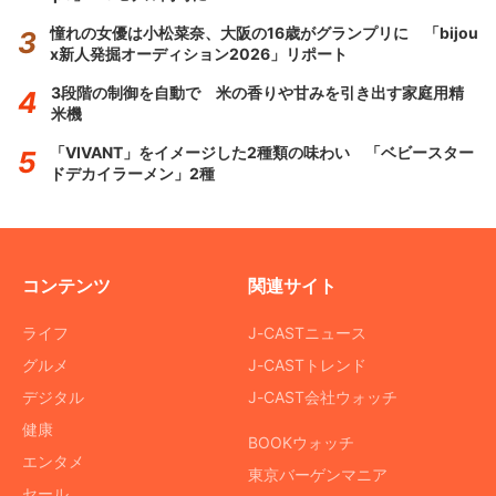
憧れの女優は小松菜奈、大阪の16歳がグランプリに 「bijou
x新人発掘オーディション2026」リポート
3段階の制御を自動で 米の香りや甘みを引き出す家庭用精
米機
「VIVANT」をイメージした2種類の味わい 「ベビースター
ドデカイラーメン」2種
コンテンツ
関連サイト
ライフ
J-CASTニュース
グルメ
J-CASTトレンド
デジタル
J-CAST会社ウォッチ
健康
BOOKウォッチ
エンタメ
東京バーゲンマニア
セール