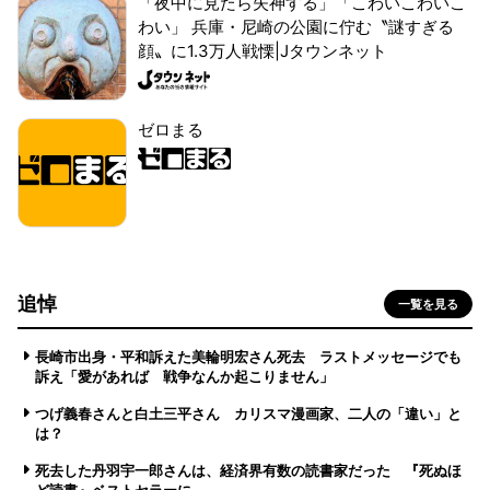
「夜中に見たら失神する」「こわいこわいこ
わい」 兵庫・尼崎の公園に佇む〝謎すぎる
顔〟に1.3万人戦慄|Jタウンネット
ゼロまる
追悼
一覧を見る
長崎市出身・平和訴えた美輪明宏さん死去 ラストメッセージでも
訴え「愛があれば 戦争なんか起こりません」
つげ義春さんと白土三平さん カリスマ漫画家、二人の「違い」と
は？
死去した丹羽宇一郎さんは、経済界有数の読書家だった 『死ぬほ