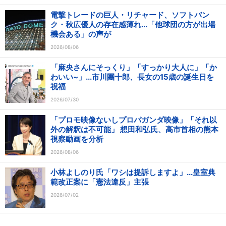
電撃トレードの巨人・リチャード、ソフトバン
ク・秋広優人の存在感薄れ...「他球団の方が出場
機会ある」の声が
2026/08/06
「麻央さんにそっくり」「すっかり大人に」「か
わいい~」...市川團十郎、長女の15歳の誕生日を
祝福
2026/07/30
「プロモ映像ないしプロパガンダ映像」「それ以
外の解釈は不可能」 想田和弘氏、高市首相の熊本
視察動画を分析
2026/08/06
小林よしのり氏「ワシは提訴しますよ」...皇室典
範改正案に「憲法違反」主張
2026/07/02