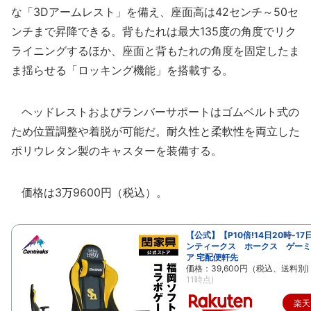
な「3Dアームレスト」を備え、座面高は42センチ～50セ
ンチまで昇降できる。背もたれは最大135度の角度でリク
ライニングするほか、座面と背もたれの角度を固定したま
ま揺らせる「ロッキング機能」を搭載する。
ヘッドレストおよびランバーサポートはゴムベルト式の
ため位置調整や着脱が可能だ。耐久性と柔軟性を両立した
ポリウレタン製のキャスターを装備する。
価格は3万9600円（税込）。
【公式】【P10倍!14日20時-17
ンティークス ホークス ゲーミ
ア 宅配便軒先
価格：39,600円（税込、送料別)
11時点)
楽天