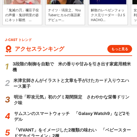
「鬼滅の刃」禰豆子役
ナイツ・塙宣之、You
解散のレペゼンフォッ
女
の声優・鬼頭明里の姿
Tuberヒカルの落語家
クス元リーダー・DJ S
利
にネット騒然 ...
デビュー...
HACHO...
ッ
J-CAST トレンド
アクセスランキング
もっと見る
3段階の制御を自動で 米の香りや甘みを引き出す家庭用精米
機
米津玄師さんがイラストと文章を手がけたカード入りウエハ
ース菓子
明治「即攻元気」初のグミ期間限定 さわやかな栄養ドリン
ク味
サムスンのスマートウォッチ 「Galaxy Watch9」など2モ
デル
「VIVANT」をイメージした2種類の味わい 「ベビースター
ドデカイラーメン」2種