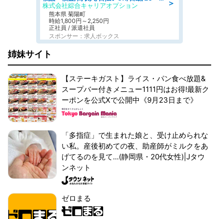
＞
株式会社綜合キャリアオプション
熊本県 菊陽町
時給1,800円～2,250円
正社員 / 派遣社員
スポンサー：求人ボックス
姉妹サイト
【ステーキガスト】ライス・パン食べ放題&
スープバー付きメニュー1111円はお得!最新ク
ーポンを公式Xで公開中《9月23日まで》
「多指症」で生まれた娘と、受け止められな
い私。産後初めての夜、助産師がミルクをあ
げてるのを見て...(静岡県・20代女性)|Jタウ
ンネット
ゼロまる