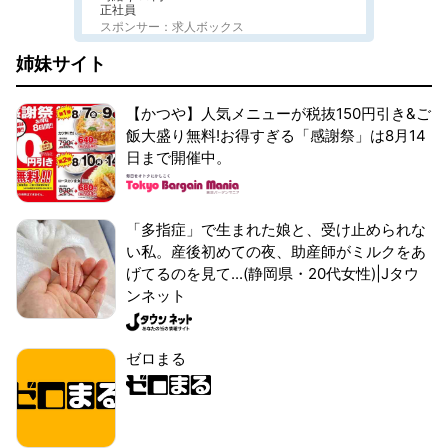
正社員
スポンサー：求人ボックス
姉妹サイト
【かつや】人気メニューが税抜150円引き&ご
飯大盛り無料!お得すぎる「感謝祭」は8月14
日まで開催中。
「多指症」で生まれた娘と、受け止められな
い私。産後初めての夜、助産師がミルクをあ
げてるのを見て...(静岡県・20代女性)|Jタウ
ンネット
ゼロまる