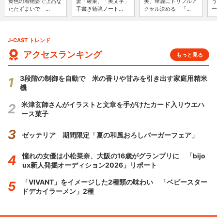
黄色の着物姿で上品な
妻・綾菜、「美文字」
美、華麗にトリプルア
う
たたずまいで ...
手書き勉強ノート...
クセル決める 「...
一
J-CAST トレンド
アクセスランキング
もっと見る
3段階の制御を自動で 米の香りや甘みを引き出す家庭用精米
機
米津玄師さんがイラストと文章を手がけたカード入りウエハ
ース菓子
ゼッテリア 期間限定「夏の和風おろしバーガーフェア」
憧れの女優は小松菜奈、大阪の16歳がグランプリに 「bijo
ux新人発掘オーディション2026」リポート
「VIVANT」をイメージした2種類の味わい 「ベビースター
ドデカイラーメン」2種