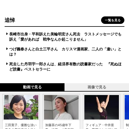
追悼
一覧を見る
長崎市出身・平和訴えた美輪明宏さん死去 ラストメッセージでも
訴え「愛があれば 戦争なんか起こりません」
つげ義春さんと白土三平さん カリスマ漫画家、二人の「違い」と
は？
死去した丹羽宇一郎さんは、経済界有数の読書家だった 『死ぬほ
ど読書』ベストセラーに
動画で見る
画像で見る
三田寛子、優雅な淡い
加藤茶の45歳年下
フィギュア・中井亜
制