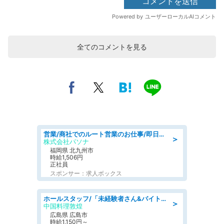
全てのコメントを見る
営業/商社でのルート営業のお仕事/即日勤務可/車通勤可/営業
＞
株式会社パソナ
福岡県 北九州市
時給1,506円
正社員
スポンサー：求人ボックス
ホールスタッフ/「未経験者さん&バイトデビューも大歓迎」残業ほぼなし×1日3時間〜勤務OK!フォロー体制も充実/広島県/広島市南区
＞
中国料理敦煌
広島県 広島市
時給1,150円～