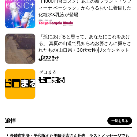
【1000円台コスメ】花王の新ブランド「ソフ
ィーナ ベーシック」からうるおいに着目した
化粧水&乳液が登場
「孫にあげると思って、あなたにこれをあげ
る」 真夏の山道で見知らぬお婆さんに握らさ
れたもの(山口県・30代女性)|Jタウンネット
ゼロまる
追悼
一覧を見る
長崎市出身・平和訴えた美輪明宏さん死去 ラストメッセージでも