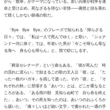
がら「散華」がテーマになっている。若い兵隊が戦争を運
命と受け止め、死なざるを得ない非情――粛然と頭を垂れ
て聴くしかない鎮魂の歌だ。
「Bye Bye Bye」のフレーズで知られる「帰らざる
日々」では、「私は一人で死んでゆく」と歌い、「シェナ
ンドー河に捧ぐ」では、年老いた男が「今こそ帰らん母な
る海へ 身も心も帰らん」と、指で砂にしるす。
「葬送セレナーデ」という曲もある。「彼が死んだ 時
の流れに逆らい」で始まるこの歌の主人公「彼」は、「た
った一枚のハガキ」を残して逝った。その「彼」と、「そ
れぞれの秋」に登場する「あいつ」とは、どこか重なると
ころがある。「ある雨の朝 見知らぬ町で 自ら命を終え
た」、あいつ。その死を知ったのは、あいつのおふくろか
ら届いた、「痛々しいほど細い文字」で書かれた一通の手