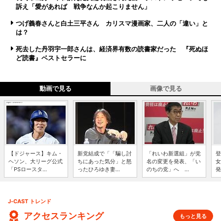
訴え「愛があれば 戦争なんか起こりません」
つげ義春さんと白土三平さん カリスマ漫画家、二人の「違い」と
は？
死去した丹羽宇一郎さんは、経済界有数の読書家だった 『死ぬほ
ど読書』ベストセラーに
動画で見る
画像で見る
【ドジャース】キム・
新党結成で「「騙し討
「れいわ新選組」が党
登
ヘソン、大リーグ公式
ちにあった気分」と怒
名の変更を発表、「い
女
「PSロースタ...
ったひろゆき妻...
のちの党」へ ...
発
J-CAST トレンド
アクセスランキング
もっと見る