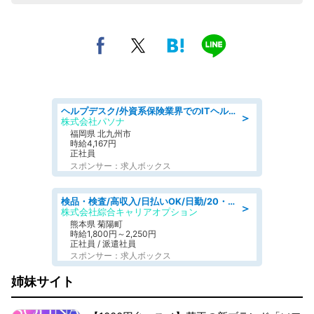
ヘルプデスク/外資系保険業界でのITヘルプデスク業務/駅近/即日勤務可/ヘルプデスク
＞
株式会社パソナ
福岡県 北九州市
時給4,167円
正社員
スポンサー：求人ボックス
検品・検査/高収入/日払いOK/日勤/20・30・40代活躍中/製造 工場
＞
株式会社綜合キャリアオプション
熊本県 菊陽町
時給1,800円～2,250円
正社員 / 派遣社員
スポンサー：求人ボックス
姉妹サイト