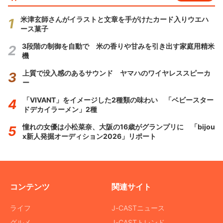
米津玄師さんがイラストと文章を手がけたカード入りウエハ
ース菓子
3段階の制御を自動で 米の香りや甘みを引き出す家庭用精米
機
上質で没入感のあるサウンド ヤマハのワイヤレススピーカ
ー
「VIVANT」をイメージした2種類の味わい 「ベビースター
ドデカイラーメン」2種
憧れの女優は小松菜奈、大阪の16歳がグランプリに 「bijou
x新人発掘オーディション2026」リポート
コンテンツ
関連サイト
ライフ
J-CASTニュース
グルメ
J-CASTトレンド