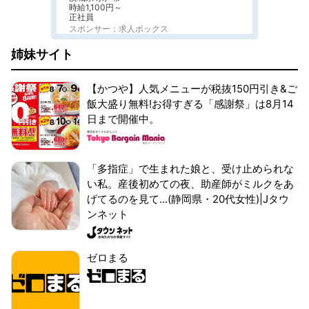
時給1,100円～
正社員
スポンサー：求人ボックス
姉妹サイト
【かつや】人気メニューが税抜150円引き&ご
飯大盛り無料!お得すぎる「感謝祭」は8月14
日まで開催中。
「多指症」で生まれた娘と、受け止められな
い私。産後初めての夜、助産師がミルクをあ
げてるのを見て...(静岡県・20代女性)|Jタウ
ンネット
ゼロまる