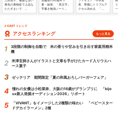
三田寛子、優雅な淡い
加藤茶の45歳年下
フィギュア・中井亜
制
黄色の着物姿で上品な
妻・綾菜、「美文字」
美、華麗にトリプルア
う
たたずまいで ...
手書き勉強ノート...
クセル決める 「...
一
J-CAST トレンド
アクセスランキング
もっと見る
3段階の制御を自動で 米の香りや甘みを引き出す家庭用精米
機
米津玄師さんがイラストと文章を手がけたカード入りウエハ
ース菓子
ゼッテリア 期間限定「夏の和風おろしバーガーフェア」
憧れの女優は小松菜奈、大阪の16歳がグランプリに 「bijo
ux新人発掘オーディション2026」リポート
「VIVANT」をイメージした2種類の味わい 「ベビースター
ドデカイラーメン」2種