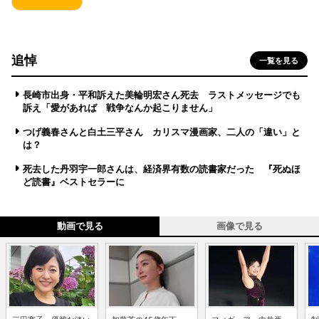
追悼
一覧を見る
長崎市出身・平和訴えた美輪明宏さん死去 ラストメッセージでも
訴え「愛があれば 戦争なんか起こりません」
つげ義春さんと白土三平さん カリスマ漫画家、二人の「違い」と
は？
死去した丹羽宇一郎さんは、経済界有数の読書家だった 『死ぬほ
ど読書』ベストセラーに
動画で見る
画像で見る