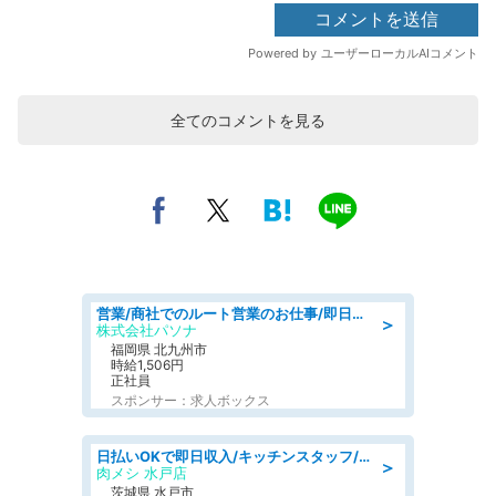
全てのコメントを見る
営業/商社でのルート営業のお仕事/即日勤務可/車通勤可/営業
＞
株式会社パソナ
福岡県 北九州市
時給1,506円
正社員
スポンサー：求人ボックス
日払いOKで即日収入/キッチンスタッフ/「原付免許必須」デリバリー業務など、自己成長可能な幅広い仕事に挑戦!髪型自由&ピアス・ネイルOK/茨城県/水戸市
＞
肉メシ 水戸店
茨城県 水戸市