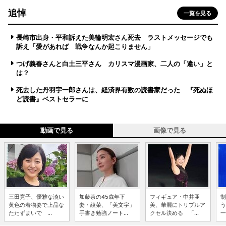
追悼
一覧を見る
長崎市出身・平和訴えた美輪明宏さん死去 ラストメッセージでも
訴え「愛があれば 戦争なんか起こりません」
つげ義春さんと白土三平さん カリスマ漫画家、二人の「違い」と
は？
死去した丹羽宇一郎さんは、経済界有数の読書家だった 『死ぬほ
ど読書』ベストセラーに
動画で見る
画像で見る
三田寛子、優雅な淡い
加藤茶の45歳年下
フィギュア・中井亜
制
黄色の着物姿で上品な
妻・綾菜、「美文字」
美、華麗にトリプルア
う
たたずまいで ...
手書き勉強ノート...
クセル決める 「...
一