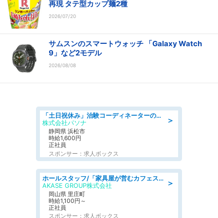
再現 タテ型カップ麺2種
2026/07/20
サムスンのスマートウォッチ 「Galaxy Watch
9」など2モデル
2026/08/08
「土日祝休み」治験コーディネーターのお仕事/未経験OK
＞
株式会社パソナ
静岡県 浜松市
時給1,600円
正社員
スポンサー：求人ボックス
ホールスタッフ/「家具屋が営むカフェスタッフ!」週2日～OK!嬉しいまかない付き/岡山県/浅口郡里庄町
＞
AKASE GROUP株式会社
岡山県 里庄町
時給1,100円～
正社員
スポンサー：求人ボックス