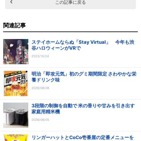
この記事に戻る
関連記事
ステイホームならぬ「Stay Virtual」 今年も渋
谷ハロウィーンがVRで
2023/10/24
明治「即攻元気」初のグミ期間限定 さわやかな栄
養ドリンク味
2026/08/08
3段階の制御を自動で 米の香りや甘みを引き出す
家庭用精米機
2026/08/05
リンガーハットとCoCo壱番屋の定番メニューを