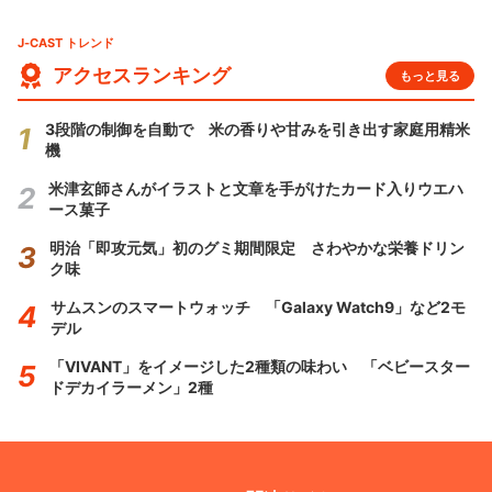
J-CAST トレンド
アクセスランキング
もっと見る
3段階の制御を自動で 米の香りや甘みを引き出す家庭用精米
機
米津玄師さんがイラストと文章を手がけたカード入りウエハ
ース菓子
明治「即攻元気」初のグミ期間限定 さわやかな栄養ドリン
ク味
サムスンのスマートウォッチ 「Galaxy Watch9」など2モ
デル
「VIVANT」をイメージした2種類の味わい 「ベビースター
ドデカイラーメン」2種