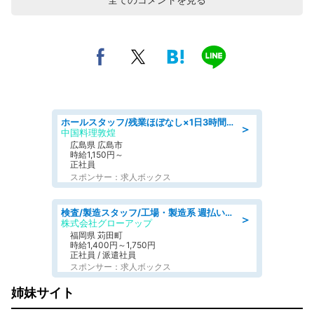
ホールスタッフ/残業ほぼなし×1日3時間〜勤務OK!フォロー体制も充実/広島県/広島市南区
＞
中国料理敦煌
広島県 広島市
時給1,150円～
正社員
スポンサー：求人ボックス
検査/製造スタッフ/工場・製造系 週払いOK 土日休み プラスチック製品組立 チェック
＞
株式会社グローアップ
福岡県 苅田町
時給1,400円～1,750円
正社員 / 派遣社員
スポンサー：求人ボックス
姉妹サイト