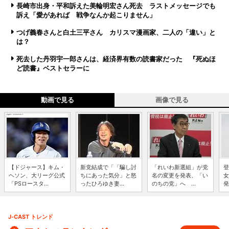
長崎市出身・平和訴えた美輪明宏さん死去 ラストメッセージでも
訴え「愛があれば 戦争なんか起こりません」
つげ義春さんと白土三平さん カリスマ漫画家、二人の「違い」と
は？
死去した丹羽宇一郎さんは、経済界有数の読書家だった 『死ぬほ
ど読書』ベストセラーに
動画で見る
画像で見る
【ドジャース】キム・
新党結成で「「騙し討
「れいわ新選組」が党
登
ヘソン、大リーグ公式
ちにあった気分」と怒
名の変更を発表、「い
女
「PSロースタ...
ったひろゆき妻...
のちの党」へ ...
発
J-CAST トレンド