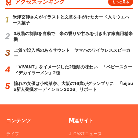
アクセスランキング
もっと見る
米津玄師さんがイラストと文章を手がけたカード入りウエハ
ース菓子
3段階の制御を自動で 米の香りや甘みを引き出す家庭用精米
機
上質で没入感のあるサウンド ヤマハのワイヤレススピーカ
ー
「VIVANT」をイメージした2種類の味わい 「ベビースター
ドデカイラーメン」2種
憧れの女優は小松菜奈、大阪の16歳がグランプリに 「bijou
x新人発掘オーディション2026」リポート
コンテンツ
関連サイト
ライフ
J-CASTニュース