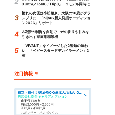
8 Ultra／Fold8／Flip8」 3モデル同時に
憧れの女優は小松菜奈、大阪の16歳がグラ
ンプリに 「bijoux新人発掘オーディショ
ン2026」リポート
3段階の制御を自動で 米の香りや甘みを
引き出す家庭用精米機
「VIVANT」をイメージした2種類の味わ
い 「ベビースタードデカイラーメン」2
種
注目情報
PR
組立・組付け/未経験OK/高収入/日払いOK/寮費無料/日勤
＞
株式会社綜合キャリアオプション
山梨県 韮崎市
時給2,000円～2,500円
正社員 / 派遣社員
スポンサー：求人ボックス