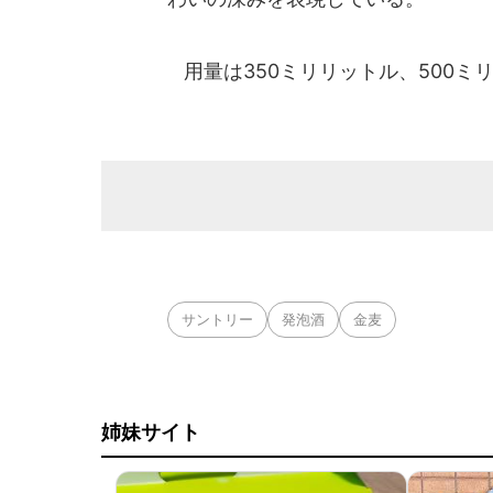
用量は350ミリリットル、500ミ
サントリー
発泡酒
金麦
姉妹サイト