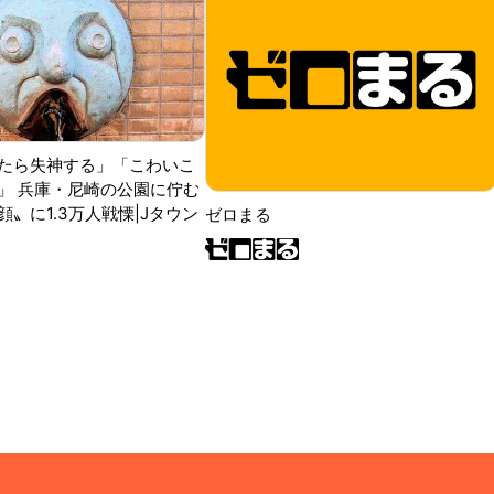
たら失神する」「こわいこ
」 兵庫・尼崎の公園に佇む
〟に1.3万人戦慄|Jタウン
ゼロまる