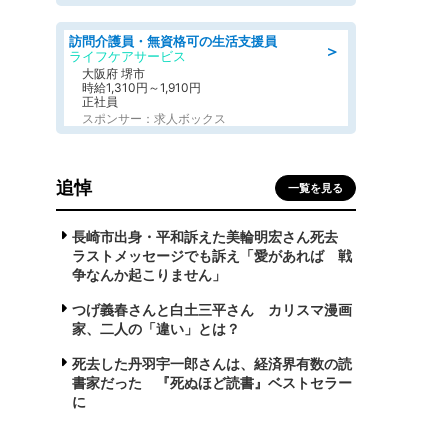
訪問介護員・無資格可の生活支援員
＞
ライフケアサービス
大阪府 堺市
時給1,310円～1,910円
正社員
スポンサー：求人ボックス
追悼
一覧を見る
長崎市出身・平和訴えた美輪明宏さん死去
ラストメッセージでも訴え「愛があれば 戦
争なんか起こりません」
つげ義春さんと白土三平さん カリスマ漫画
家、二人の「違い」とは？
死去した丹羽宇一郎さんは、経済界有数の読
書家だった 『死ぬほど読書』ベストセラー
に