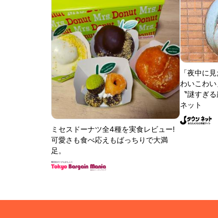
「夜中に見
わいこわい
〝謎すぎる顔
ネット
ミセスドーナツ全4種を実食レビュー!
可愛さも食べ応えもばっちりで大満
足。