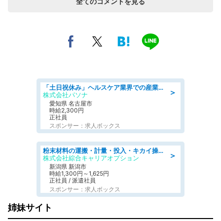
全てのコメントを見る
「土日祝休み」ヘルスケア業界での産業保健師業務/看護師/高時給/未経験OK/要資格:正看護師
＞
株式会社パソナ
愛知県 名古屋市
時給2,300円
正社員
スポンサー：求人ボックス
粉末材料の運搬・計量・投入・キカイ操作/オンライン登録
＞
株式会社綜合キャリアオプション
新潟県 新潟市
時給1,300円～1,625円
正社員 / 派遣社員
スポンサー：求人ボックス
姉妹サイト