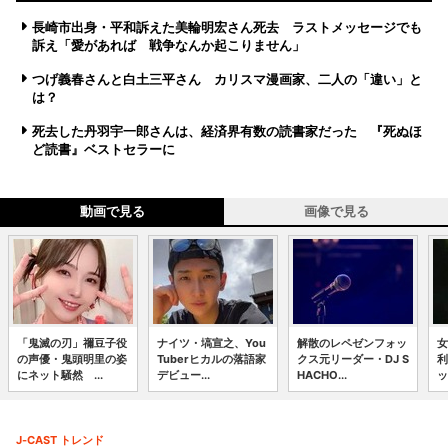
長崎市出身・平和訴えた美輪明宏さん死去 ラストメッセージでも
訴え「愛があれば 戦争なんか起こりません」
つげ義春さんと白土三平さん カリスマ漫画家、二人の「違い」と
は？
死去した丹羽宇一郎さんは、経済界有数の読書家だった 『死ぬほ
ど読書』ベストセラーに
動画で見る
画像で見る
「鬼滅の刃」禰豆子役
ナイツ・塙宣之、You
解散のレペゼンフォッ
女
の声優・鬼頭明里の姿
Tuberヒカルの落語家
クス元リーダー・DJ S
利
にネット騒然 ...
デビュー...
HACHO...
ッ
J-CAST トレンド