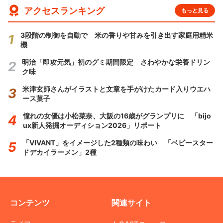
アクセスランキング
もっと見る
3段階の制御を自動で 米の香りや甘みを引き出す家庭用精米
機
明治「即攻元気」初のグミ期間限定 さわやかな栄養ドリン
ク味
米津玄師さんがイラストと文章を手がけたカード入りウエハ
ース菓子
憧れの女優は小松菜奈、大阪の16歳がグランプリに 「bijo
ux新人発掘オーディション2026」リポート
「VIVANT」をイメージした2種類の味わい 「ベビースター
ドデカイラーメン」2種
コンテンツ
関連サイト