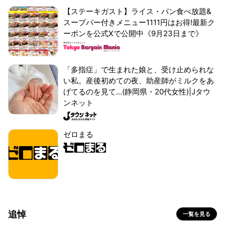
【ステーキガスト】ライス・パン食べ放題&
スープバー付きメニュー1111円はお得!最新ク
ーポンを公式Xで公開中《9月23日まで》
「多指症」で生まれた娘と、受け止められな
い私。産後初めての夜、助産師がミルクをあ
げてるのを見て...(静岡県・20代女性)|Jタウ
ンネット
ゼロまる
追悼
一覧を見る