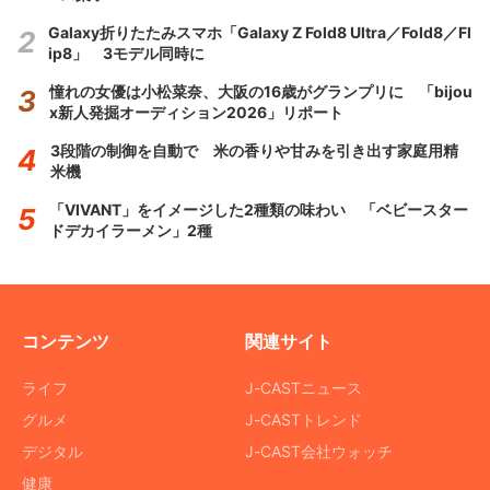
Galaxy折りたたみスマホ「Galaxy Z Fold8 Ultra／Fold8／Fl
ip8」 3モデル同時に
憧れの女優は小松菜奈、大阪の16歳がグランプリに 「bijou
x新人発掘オーディション2026」リポート
3段階の制御を自動で 米の香りや甘みを引き出す家庭用精
米機
「VIVANT」をイメージした2種類の味わい 「ベビースター
ドデカイラーメン」2種
コンテンツ
関連サイト
ライフ
J-CASTニュース
グルメ
J-CASTトレンド
デジタル
J-CAST会社ウォッチ
健康