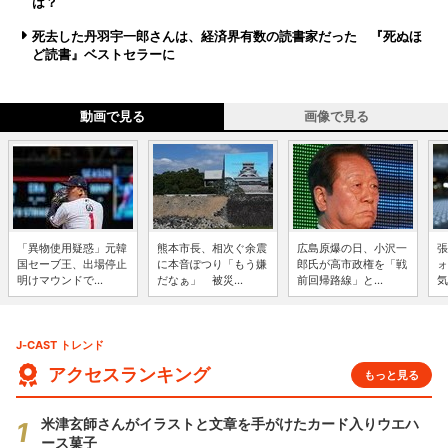
は？
死去した丹羽宇一郎さんは、経済界有数の読書家だった 『死ぬほ
ど読書』ベストセラーに
動画で見る
画像で見る
「異物使用疑惑」元韓
熊本市長、相次ぐ余震
広島原爆の日、小沢一
張
国セーブ王、出場停止
に本音ぽつり「もう嫌
郎氏が高市政権を「戦
ォ
明けマウンドで...
だなぁ」 被災...
前回帰路線」と...
気
J-CAST トレンド
アクセスランキング
もっと見る
米津玄師さんがイラストと文章を手がけたカード入りウエハ
ース菓子