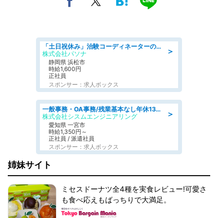
「土日祝休み」治験コーディネーターのお仕事/未経験OK
＞
株式会社パソナ
静岡県 浜松市
時給1,600円
正社員
スポンサー：求人ボックス
一般事務・OA事務/残業基本なし年休130日社保完備の一般・調達事務
＞
株式会社シスムエンジニアリング
愛知県 一宮市
時給1,350円～
正社員 / 派遣社員
スポンサー：求人ボックス
姉妹サイト
ミセスドーナツ全4種を実食レビュー!可愛さ
も食べ応えもばっちりで大満足。