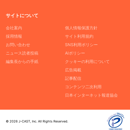
サイトについて
会社案内
個人情報保護方針
採用情報
サイト利用規約
お問い合わせ
SNS利用ポリシー
ニュース読者投稿
AIポリシー
編集長からの手紙
クッキーの利用について
広告掲載
記事配信
コンテンツ二次利用
日本インターネット報道協会
© 2026 J-CAST, Inc. All Rights Reserved.