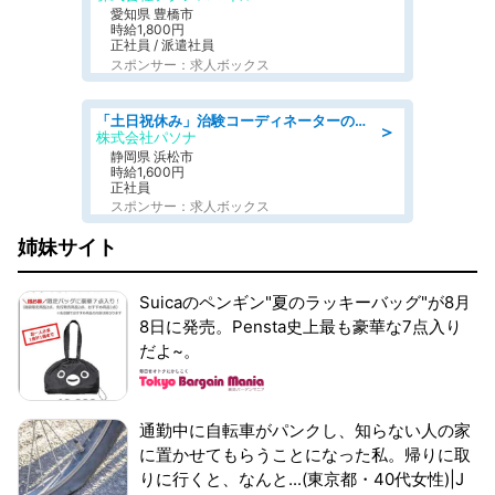
愛知県 豊橋市
時給1,800円
正社員 / 派遣社員
スポンサー：求人ボックス
「土日祝休み」治験コーディネーターのお仕事/未経験OK
＞
株式会社パソナ
静岡県 浜松市
時給1,600円
正社員
スポンサー：求人ボックス
姉妹サイト
Suicaのペンギン"夏のラッキーバッグ"が8月
8日に発売。Pensta史上最も豪華な7点入り
だよ~。
通勤中に自転車がパンクし、知らない人の家
に置かせてもらうことになった私。帰りに取
りに行くと、なんと...(東京都・40代女性)|J