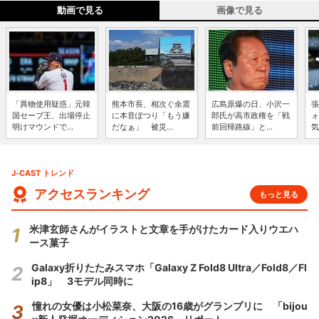
動画で見る
画像で見る
「異物使用疑惑」元韓
熊本市長、相次ぐ余震
広島原爆の日、小沢一
張
国セーブ王、出場停止
に本音ぽつり「もう嫌
郎氏が高市政権を「戦
ォ
明けマウンドで...
だなぁ」 被災...
前回帰路線」と...
気
J-CAST トレンド
アクセスランキング
もっと見る
米津玄師さんがイラストと文章を手がけたカード入りウエハ
ース菓子
Galaxy折りたたみスマホ「Galaxy Z Fold8 Ultra／Fold8／Fl
ip8」 3モデル同時に
憧れの女優は小松菜奈、大阪の16歳がグランプリに 「bijou