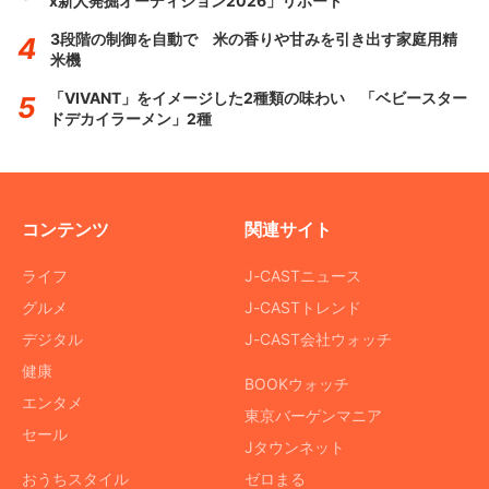
x新人発掘オーディション2026」リポート
3段階の制御を自動で 米の香りや甘みを引き出す家庭用精
米機
「VIVANT」をイメージした2種類の味わい 「ベビースター
ドデカイラーメン」2種
コンテンツ
関連サイト
ライフ
J-CASTニュース
グルメ
J-CASTトレンド
デジタル
J-CAST会社ウォッチ
健康
BOOKウォッチ
エンタメ
東京バーゲンマニア
セール
Jタウンネット
おうちスタイル
ゼロまる