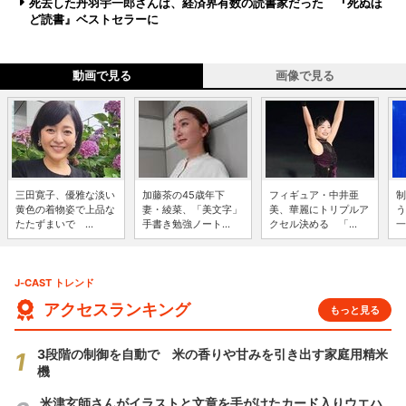
死去した丹羽宇一郎さんは、経済界有数の読書家だった 『死ぬほ
ど読書』ベストセラーに
動画で見る
画像で見る
三田寛子、優雅な淡い
加藤茶の45歳年下
フィギュア・中井亜
制
黄色の着物姿で上品な
妻・綾菜、「美文字」
美、華麗にトリプルア
う
たたずまいで ...
手書き勉強ノート...
クセル決める 「...
一
J-CAST トレンド
アクセスランキング
もっと見る
3段階の制御を自動で 米の香りや甘みを引き出す家庭用精米
機
米津玄師さんがイラストと文章を手がけたカード入りウエハ