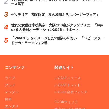
ース菓子
ゼッテリア 期間限定「夏の和風おろしバーガーフェア」
憧れの女優は小松菜奈、大阪の16歳がグランプリに 「bijo
ux新人発掘オーディション2026」リポート
「VIVANT」をイメージした2種類の味わい 「ベビースター
ドデカイラーメン」2種
コンテンツ
関連サイト
ライフ
J-CASTニュース
グルメ
J-CASTトレンド
デジタル
J-CAST会社ウォッチ
健康
BOOKウォッチ
エンタメ
東京バーゲンマニア