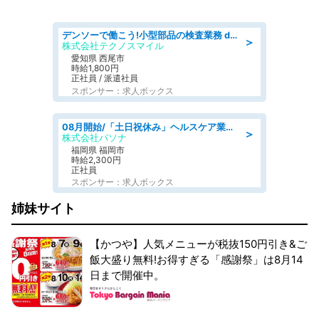
デンソーで働こう!小型部品の検査業務 denso aichi
＞
株式会社テクノスマイル
愛知県 西尾市
時給1,800円
正社員 / 派遣社員
スポンサー：求人ボックス
08月開始/「土日祝休み」ヘルスケア業界の産業保健師/高時給/未経験OK/要資格:保健師、正看護師
＞
株式会社パソナ
福岡県 福岡市
時給2,300円
正社員
スポンサー：求人ボックス
姉妹サイト
【かつや】人気メニューが税抜150円引き&ご
飯大盛り無料!お得すぎる「感謝祭」は8月14
日まで開催中。