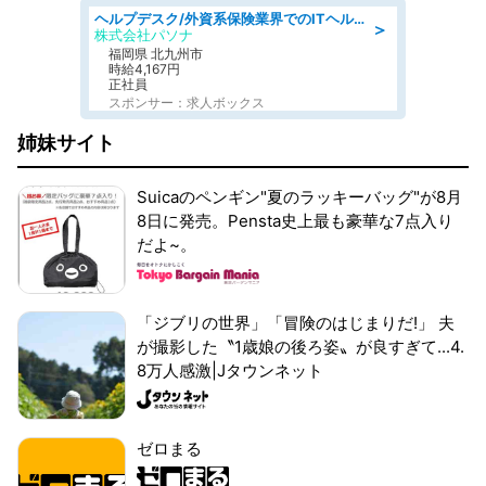
ヘルプデスク/外資系保険業界でのITヘルプデスク業務/駅近/即日勤務可/ヘルプデスク
＞
株式会社パソナ
福岡県 北九州市
時給4,167円
正社員
スポンサー：求人ボックス
姉妹サイト
Suicaのペンギン"夏のラッキーバッグ"が8月
8日に発売。Pensta史上最も豪華な7点入り
だよ~。
「ジブリの世界」「冒険のはじまりだ!」 夫
が撮影した〝1歳娘の後ろ姿〟が良すぎて...4.
8万人感激|Jタウンネット
ゼロまる