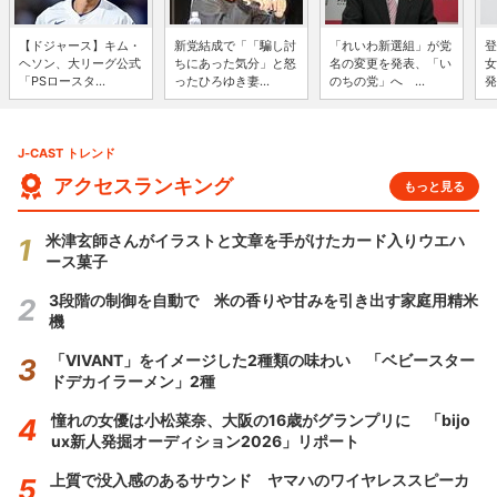
【ドジャース】キム・
新党結成で「「騙し討
「れいわ新選組」が党
登
ヘソン、大リーグ公式
ちにあった気分」と怒
名の変更を発表、「い
女
「PSロースタ...
ったひろゆき妻...
のちの党」へ ...
発
J-CAST トレンド
アクセスランキング
もっと見る
米津玄師さんがイラストと文章を手がけたカード入りウエハ
ース菓子
3段階の制御を自動で 米の香りや甘みを引き出す家庭用精米
機
「VIVANT」をイメージした2種類の味わい 「ベビースター
ドデカイラーメン」2種
憧れの女優は小松菜奈、大阪の16歳がグランプリに 「bijo
ux新人発掘オーディション2026」リポート
上質で没入感のあるサウンド ヤマハのワイヤレススピーカ