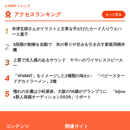
J-CAST トレンド
アクセスランキング
もっと見る
米津玄師さんがイラストと文章を手がけたカード入りウエハ
ース菓子
3段階の制御を自動で 米の香りや甘みを引き出す家庭用精米
機
上質で没入感のあるサウンド ヤマハのワイヤレススピーカ
ー
「VIVANT」をイメージした2種類の味わい 「ベビースター
ドデカイラーメン」2種
憧れの女優は小松菜奈、大阪の16歳がグランプリに 「bijou
x新人発掘オーディション2026」リポート
コンテンツ
関連サイト