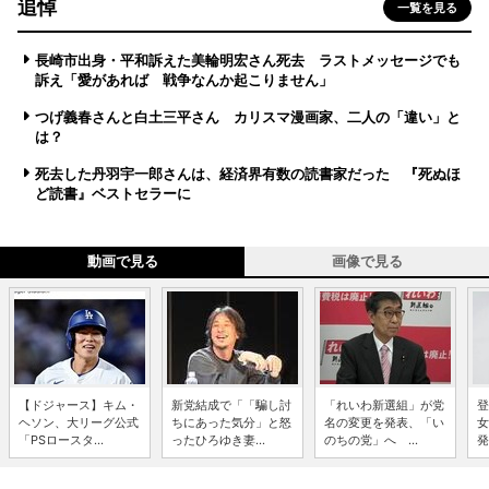
追悼
一覧を見る
長崎市出身・平和訴えた美輪明宏さん死去 ラストメッセージでも
訴え「愛があれば 戦争なんか起こりません」
つげ義春さんと白土三平さん カリスマ漫画家、二人の「違い」と
は？
死去した丹羽宇一郎さんは、経済界有数の読書家だった 『死ぬほ
ど読書』ベストセラーに
動画で見る
画像で見る
【ドジャース】キム・
新党結成で「「騙し討
「れいわ新選組」が党
登
ヘソン、大リーグ公式
ちにあった気分」と怒
名の変更を発表、「い
女
「PSロースタ...
ったひろゆき妻...
のちの党」へ ...
発