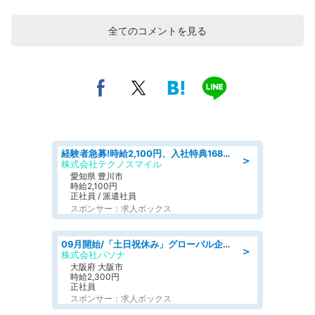
全てのコメントを見る
経験者急募!時給2,100円、入社特典168万円の自動車製造業務/トヨタ自動車/tutumi
＞
株式会社テクノスマイル
愛知県 豊川市
時給2,100円
正社員 / 派遣社員
スポンサー：求人ボックス
09月開始/「土日祝休み」グローバル企業での産業保健のお仕事/保健師/高時給/残業なし/服装自由
＞
株式会社パソナ
大阪府 大阪市
時給2,300円
正社員
スポンサー：求人ボックス