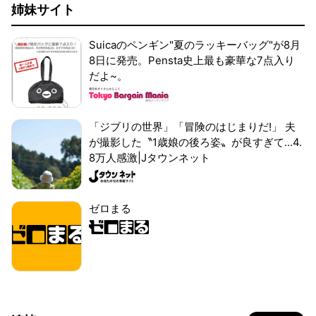
姉妹サイト
Suicaのペンギン"夏のラッキーバッグ"が8月
8日に発売。Pensta史上最も豪華な7点入り
だよ~。
「ジブリの世界」「冒険のはじまりだ!」 夫
が撮影した〝1歳娘の後ろ姿〟が良すぎて...4.
8万人感激|Jタウンネット
ゼロまる