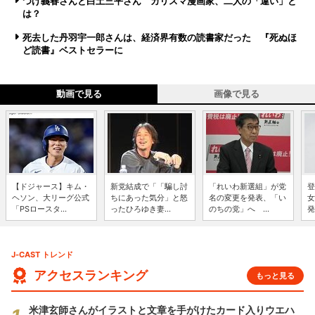
つげ義春さんと白土三平さん カリスマ漫画家、二人の「違い」と
は？
死去した丹羽宇一郎さんは、経済界有数の読書家だった 『死ぬほ
ど読書』ベストセラーに
動画で見る
画像で見る
【ドジャース】キム・
新党結成で「「騙し討
「れいわ新選組」が党
登
ヘソン、大リーグ公式
ちにあった気分」と怒
名の変更を発表、「い
女
「PSロースタ...
ったひろゆき妻...
のちの党」へ ...
発
J-CAST トレンド
アクセスランキング
もっと見る
米津玄師さんがイラストと文章を手がけたカード入りウエハ