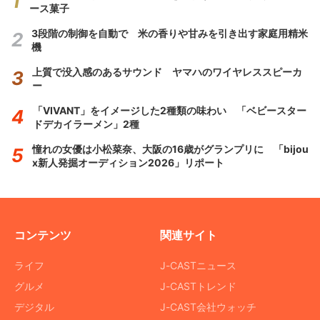
ース菓子
3段階の制御を自動で 米の香りや甘みを引き出す家庭用精米
機
上質で没入感のあるサウンド ヤマハのワイヤレススピーカ
ー
「VIVANT」をイメージした2種類の味わい 「ベビースター
ドデカイラーメン」2種
憧れの女優は小松菜奈、大阪の16歳がグランプリに 「bijou
x新人発掘オーディション2026」リポート
コンテンツ
関連サイト
ライフ
J-CASTニュース
グルメ
J-CASTトレンド
デジタル
J-CAST会社ウォッチ