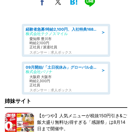
経験者急募!時給2,100円、入社特典168万円の自動車製造業務/トヨタ自動車/tutumi
＞
株式会社テクノスマイル
愛知県 豊川市
時給2,100円
正社員 / 派遣社員
スポンサー：求人ボックス
09月開始/「土日祝休み」グローバル企業での産業保健のお仕事/保健師/高時給/残業なし/服装自由
＞
株式会社パソナ
大阪府 大阪市
時給2,300円
正社員
スポンサー：求人ボックス
姉妹サイト
【かつや】人気メニューが税抜150円引き&ご
飯大盛り無料!お得すぎる「感謝祭」は8月14
日まで開催中。