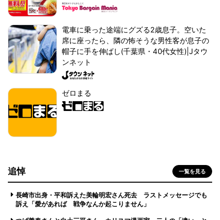
電車に乗った途端にグズる2歳息子。空いた
席に座ったら、隣の怖そうな男性客が息子の
帽子に手を伸ばし(千葉県・40代女性)|Jタウ
ンネット
ゼロまる
追悼
一覧を見る
長崎市出身・平和訴えた美輪明宏さん死去 ラストメッセージでも
訴え「愛があれば 戦争なんか起こりません」