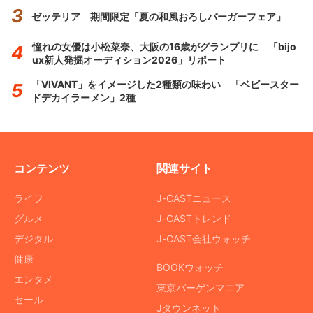
ゼッテリア 期間限定「夏の和風おろしバーガーフェア」
憧れの女優は小松菜奈、大阪の16歳がグランプリに 「bijo
ux新人発掘オーディション2026」リポート
「VIVANT」をイメージした2種類の味わい 「ベビースター
ドデカイラーメン」2種
コンテンツ
関連サイト
ライフ
J-CASTニュース
グルメ
J-CASTトレンド
デジタル
J-CAST会社ウォッチ
健康
BOOKウォッチ
エンタメ
東京バーゲンマニア
セール
Jタウンネット