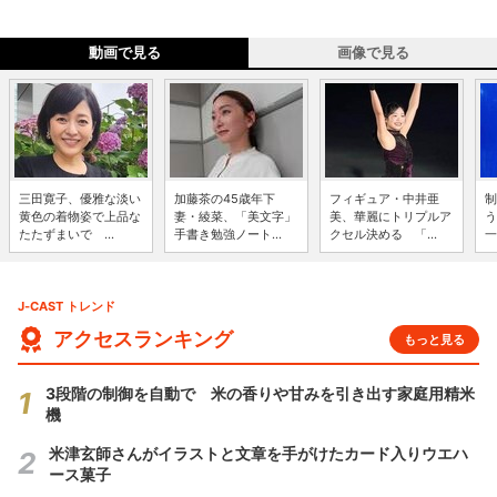
動画で見る
画像で見る
三田寛子、優雅な淡い
加藤茶の45歳年下
フィギュア・中井亜
制
黄色の着物姿で上品な
妻・綾菜、「美文字」
美、華麗にトリプルア
う
たたずまいで ...
手書き勉強ノート...
クセル決める 「...
一
J-CAST トレンド
アクセスランキング
もっと見る
3段階の制御を自動で 米の香りや甘みを引き出す家庭用精米
機
米津玄師さんがイラストと文章を手がけたカード入りウエハ
ース菓子