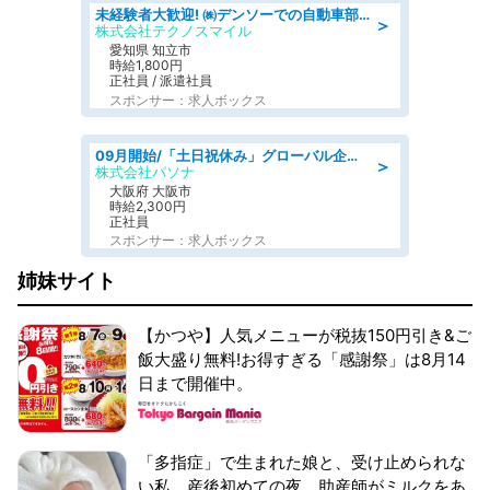
未経験者大歓迎! ㈱デンソーでの自動車部品の組立作業 denso aichi
＞
株式会社テクノスマイル
愛知県 知立市
時給1,800円
正社員 / 派遣社員
スポンサー：求人ボックス
09月開始/「土日祝休み」グローバル企業での産業保健のお仕事/保健師/高時給/残業なし/服装自由
＞
株式会社パソナ
大阪府 大阪市
時給2,300円
正社員
スポンサー：求人ボックス
姉妹サイト
【かつや】人気メニューが税抜150円引き&ご
飯大盛り無料!お得すぎる「感謝祭」は8月14
日まで開催中。
「多指症」で生まれた娘と、受け止められな
い私。産後初めての夜、助産師がミルクをあ