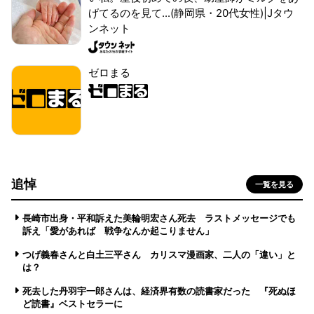
げてるのを見て...(静岡県・20代女性)|Jタウ
ンネット
ゼロまる
追悼
一覧を見る
長崎市出身・平和訴えた美輪明宏さん死去 ラストメッセージでも
訴え「愛があれば 戦争なんか起こりません」
つげ義春さんと白土三平さん カリスマ漫画家、二人の「違い」と
は？
死去した丹羽宇一郎さんは、経済界有数の読書家だった 『死ぬほ
ど読書』ベストセラーに