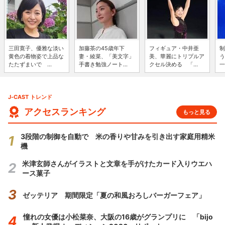
三田寛子、優雅な淡い
加藤茶の45歳年下
フィギュア・中井亜
制
黄色の着物姿で上品な
妻・綾菜、「美文字」
美、華麗にトリプルア
う
たたずまいで ...
手書き勉強ノート...
クセル決める 「...
一
J-CAST トレンド
アクセスランキング
もっと見る
3段階の制御を自動で 米の香りや甘みを引き出す家庭用精米
機
米津玄師さんがイラストと文章を手がけたカード入りウエハ
ース菓子
ゼッテリア 期間限定「夏の和風おろしバーガーフェア」
憧れの女優は小松菜奈、大阪の16歳がグランプリに 「bijo