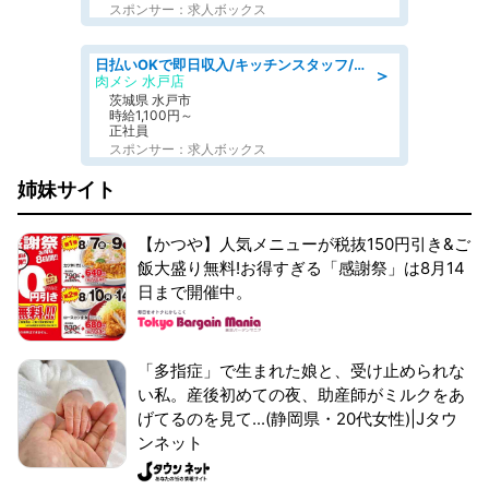
スポンサー：求人ボックス
日払いOKで即日収入/キッチンスタッフ/「原付免許必須」デリバリー業務など、自己成長可能な幅広い仕事に挑戦!髪型自由&ピアス・ネイルOK/茨城県/水戸市
＞
肉メシ 水戸店
茨城県 水戸市
時給1,100円～
正社員
スポンサー：求人ボックス
姉妹サイト
【かつや】人気メニューが税抜150円引き&ご
飯大盛り無料!お得すぎる「感謝祭」は8月14
日まで開催中。
「多指症」で生まれた娘と、受け止められな
い私。産後初めての夜、助産師がミルクをあ
げてるのを見て...(静岡県・20代女性)|Jタウ
ンネット