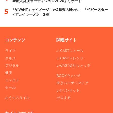
ux新人発掘オーディション2026」リポート
「VIVANT」をイメージした2種類の味わい 「ベビースター
ドデカイラーメン」2種
コンテンツ
関連サイト
ライフ
J-CASTニュース
グルメ
J-CASTトレンド
デジタル
J-CAST会社ウォッチ
健康
BOOKウォッチ
エンタメ
東京バーゲンマニア
セール
Jタウンネット
おうちスタイル
ゼロまる