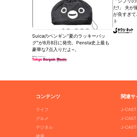
「ジブリの
だ!」 夫
が良すぎて.
ト
Suicaのペンギン"夏のラッキーバッ
グ"が8月8日に発売。Pensta史上最も
豪華な7点入りだよ~。
コンテンツ
関連サ
ライフ
J-CAS
グルメ
J-CAS
デジタル
J-CA
健康