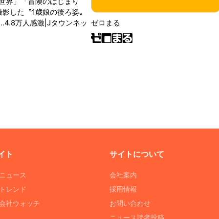
世界」「冒険のはじまり
が撮影した〝1歳娘の後ろ姿〟
ゼロまる
..4.8万人感激|Jタウンネッ
イト
サイトについて
Tニュース
会社案内
Tトレンド
採用情報
ST会社ウォッチ
お問い合わせ
ニュース読者投稿