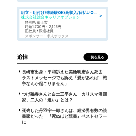
組立・組付け/未経験OK/高収入/日払いOK/寮費無料/交替制
＞
株式会社綜合キャリアオプション
静岡県 富士市
時給1,700円～2,125円
正社員 / 派遣社員
スポンサー：求人ボックス
追悼
一覧を見る
長崎市出身・平和訴えた美輪明宏さん死去
ラストメッセージでも訴え「愛があれば 戦
争なんか起こりません」
つげ義春さんと白土三平さん カリスマ漫画
家、二人の「違い」とは？
死去した丹羽宇一郎さんは、経済界有数の読
書家だった 『死ぬほど読書』ベストセラー
に