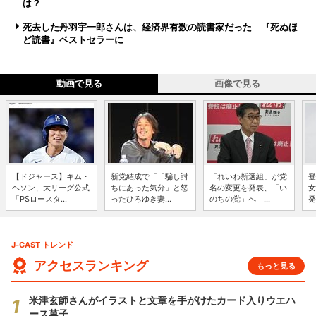
は？
死去した丹羽宇一郎さんは、経済界有数の読書家だった 『死ぬほ
ど読書』ベストセラーに
動画で見る
画像で見る
【ドジャース】キム・
新党結成で「「騙し討
「れいわ新選組」が党
登
ヘソン、大リーグ公式
ちにあった気分」と怒
名の変更を発表、「い
女
「PSロースタ...
ったひろゆき妻...
のちの党」へ ...
発
J-CAST トレンド
アクセスランキング
もっと見る
米津玄師さんがイラストと文章を手がけたカード入りウエハ
ース菓子