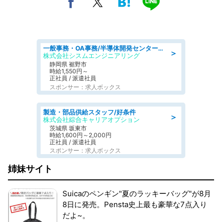
一般事務・OA事務/半導体開発センター内で事務&軽作業スタッフ、募集
＞
株式会社シスムエンジニアリング
静岡県 裾野市
時給1,550円～
正社員 / 派遣社員
スポンサー：求人ボックス
製造・部品供給スタッフ/好条件
＞
株式会社綜合キャリアオプション
茨城県 坂東市
時給1,600円～2,000円
正社員 / 派遣社員
スポンサー：求人ボックス
姉妹サイト
Suicaのペンギン"夏のラッキーバッグ"が8月
8日に発売。Pensta史上最も豪華な7点入り
だよ~。