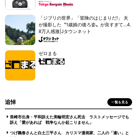
「ジブリの世界」「冒険のはじまりだ!」 夫
が撮影した〝1歳娘の後ろ姿〟が良すぎて...4.
8万人感激|Jタウンネット
ゼロまる
追悼
一覧を見る
長崎市出身・平和訴えた美輪明宏さん死去 ラストメッセージでも
訴え「愛があれば 戦争なんか起こりません」
つげ義春さんと白土三平さん カリスマ漫画家、二人の「違い」と