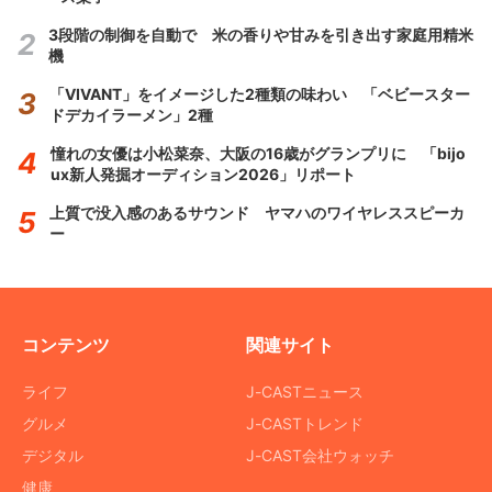
3段階の制御を自動で 米の香りや甘みを引き出す家庭用精米
機
「VIVANT」をイメージした2種類の味わい 「ベビースター
ドデカイラーメン」2種
憧れの女優は小松菜奈、大阪の16歳がグランプリに 「bijo
ux新人発掘オーディション2026」リポート
上質で没入感のあるサウンド ヤマハのワイヤレススピーカ
ー
コンテンツ
関連サイト
ライフ
J-CASTニュース
グルメ
J-CASTトレンド
デジタル
J-CAST会社ウォッチ
健康