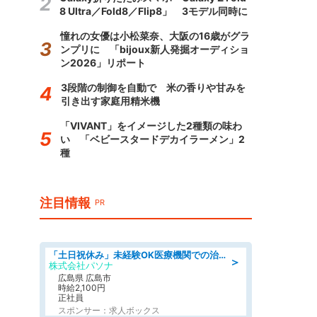
8 Ultra／Fold8／Flip8」 3モデル同時に
憧れの女優は小松菜奈、大阪の16歳がグラ
ンプリに 「bijoux新人発掘オーディショ
ン2026」リポート
3段階の制御を自動で 米の香りや甘みを
引き出す家庭用精米機
「VIVANT」をイメージした2種類の味わ
い 「ベビースタードデカイラーメン」2
種
注目情報
PR
「土日祝休み」未経験OK医療機関での治験コーディネーターのお仕事
＞
株式会社パソナ
広島県 広島市
時給2,100円
正社員
スポンサー：求人ボックス