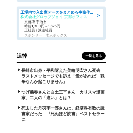
工場内で入出庫データをまとめる事務作業/車通勤OK/交通費支給/食堂あり
＞
株式会社グロップジョイ 京都オフィス
京都府 宇治市
時給1,300円～1,625円
正社員 / 派遣社員
スポンサー：求人ボックス
追悼
一覧を見る
長崎市出身・平和訴えた美輪明宏さん死去
ラストメッセージでも訴え「愛があれば 戦
争なんか起こりません」
つげ義春さんと白土三平さん カリスマ漫画
家、二人の「違い」とは？
死去した丹羽宇一郎さんは、経済界有数の読
書家だった 『死ぬほど読書』ベストセラー
に