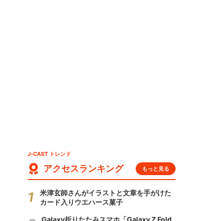
」
J-CAST トレンド
アクセスランキング
もっと見る
米津玄師さんがイラストと文章を手がけた
カード入りウエハース菓子
Galaxy折りたたみスマホ「Galaxy Z Fold