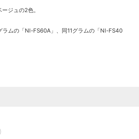
ージュの2色。
の「NI-FS60A」、同11グラムの「NI-FS40