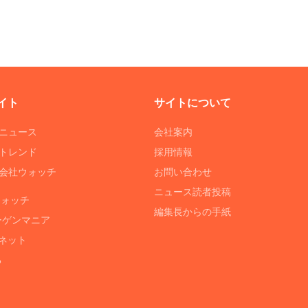
イト
サイトについて
Tニュース
会社案内
Tトレンド
採用情報
ST会社ウォッチ
お問い合わせ
ニュース読者投稿
ウォッチ
編集長からの手紙
ーゲンマニア
ネット
る