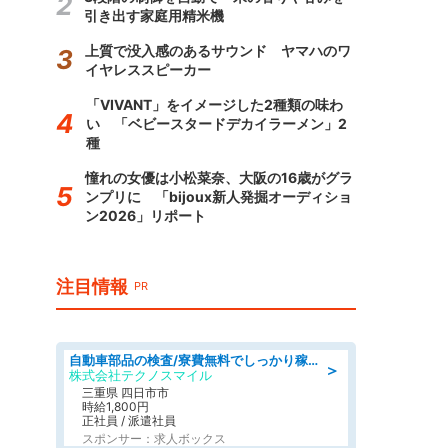
引き出す家庭用精米機
上質で没入感のあるサウンド ヤマハのワ
イヤレススピーカー
「VIVANT」をイメージした2種類の味わ
い 「ベビースタードデカイラーメン」2
種
憧れの女優は小松菜奈、大阪の16歳がグラ
ンプリに 「bijoux新人発掘オーディショ
ン2026」リポート
注目情報
PR
自動車部品の検査/寮費無料でしっかり稼げる denso aichi
＞
株式会社テクノスマイル
三重県 四日市市
時給1,800円
正社員 / 派遣社員
スポンサー：求人ボックス