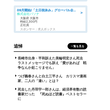
09月開始/「土日祝休み」グローバル企業での産業保健のお仕事/保健師/高時給/残業なし/服装自由
＞
株式会社パソナ
大阪府 大阪市
時給2,300円
正社員
スポンサー：求人ボックス
追悼
一覧を見る
長崎市出身・平和訴えた美輪明宏さん死去
ラストメッセージでも訴え「愛があれば 戦
争なんか起こりません」
つげ義春さんと白土三平さん カリスマ漫画
家、二人の「違い」とは？
死去した丹羽宇一郎さんは、経済界有数の読
書家だった 『死ぬほど読書』ベストセラー
に