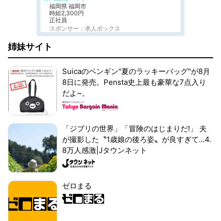
福岡県 福岡市
時給2,300円
正社員
スポンサー：求人ボックス
姉妹サイト
Suicaのペンギン"夏のラッキーバッグ"が8月
8日に発売。Pensta史上最も豪華な7点入り
だよ~。
「ジブリの世界」「冒険のはじまりだ!」 夫
が撮影した〝1歳娘の後ろ姿〟が良すぎて...4.
8万人感激|Jタウンネット
ゼロまる