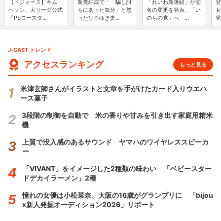
【ドジャース】キム・
新党結成で「「騙し討
「れいわ新選組」が党
登
ヘソン、大リーグ公式
ちにあった気分」と怒
名の変更を発表、「い
女
「PSロースタ...
ったひろゆき妻...
のちの党」へ ...
発
J-CAST トレンド
アクセスランキング
もっと見る
米津玄師さんがイラストと文章を手がけたカード入りウエハ
ース菓子
3段階の制御を自動で 米の香りや甘みを引き出す家庭用精米
機
上質で没入感のあるサウンド ヤマハのワイヤレススピーカ
ー
「VIVANT」をイメージした2種類の味わい 「ベビースター
ドデカイラーメン」2種
憧れの女優は小松菜奈、大阪の16歳がグランプリに 「bijou
x新人発掘オーディション2026」リポート