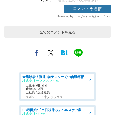
全てのコメントを見る
未経験者大歓迎! ㈱デンソーでの自動車部品の組立作業 denso aichi
＞
株式会社テクノスマイル
三重県 四日市市
時給1,800円
正社員 / 派遣社員
スポンサー：求人ボックス
08月開始/「土日祝休み」ヘルスケア業界の産業保健師/高時給/未経験OK/要資格:保健師、正看護師
＞
株式会社パソナ