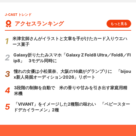
J-CAST トレンド
アクセスランキング
もっと見る
米津玄師さんがイラストと文章を手がけたカード入りウエハ
ース菓子
Galaxy折りたたみスマホ「Galaxy Z Fold8 Ultra／Fold8／Fl
ip8」 3モデル同時に
憧れの女優は小松菜奈、大阪の16歳がグランプリに 「bijou
x新人発掘オーディション2026」リポート
3段階の制御を自動で 米の香りや甘みを引き出す家庭用精
米機
「VIVANT」をイメージした2種類の味わい 「ベビースター
ドデカイラーメン」2種