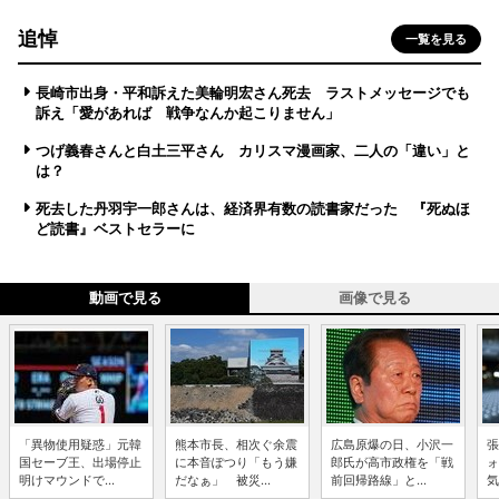
追悼
一覧を見る
長崎市出身・平和訴えた美輪明宏さん死去 ラストメッセージでも
訴え「愛があれば 戦争なんか起こりません」
つげ義春さんと白土三平さん カリスマ漫画家、二人の「違い」と
は？
死去した丹羽宇一郎さんは、経済界有数の読書家だった 『死ぬほ
ど読書』ベストセラーに
動画で見る
画像で見る
「異物使用疑惑」元韓
熊本市長、相次ぐ余震
広島原爆の日、小沢一
張
国セーブ王、出場停止
に本音ぽつり「もう嫌
郎氏が高市政権を「戦
ォ
明けマウンドで...
だなぁ」 被災...
前回帰路線」と...
気