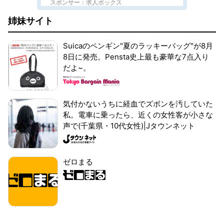
スポンサー：求人ボックス
姉妹サイト
Suicaのペンギン"夏のラッキーバッグ"が8月
8日に発売。Pensta史上最も豪華な7点入り
だよ~。
気付かないうちに経血でズボンを汚していた
私。電車に乗ったら、近くの女性客が小さな
声で(千葉県・10代女性)|Jタウンネット
ゼロまる