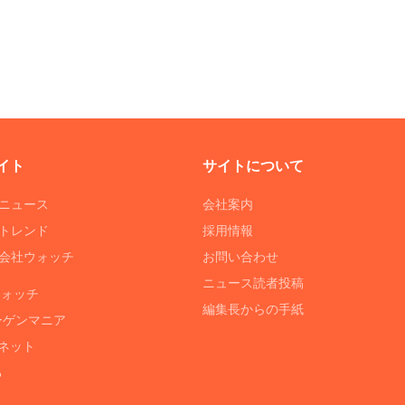
イト
サイトについて
Tニュース
会社案内
Tトレンド
採用情報
ST会社ウォッチ
お問い合わせ
ニュース読者投稿
ウォッチ
編集長からの手紙
ーゲンマニア
ネット
る