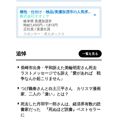
梱包・仕分け・検品/美濃加茂市の人気求人仕分け/高時給/長期休暇充実
＞
株式会社オオミヤ
岐阜県 美濃加茂市
時給1,450円～1,813円
正社員 / 派遣社員
スポンサー：求人ボックス
追悼
一覧を見る
長崎市出身・平和訴えた美輪明宏さん死去
ラストメッセージでも訴え「愛があれば 戦
争なんか起こりません」
つげ義春さんと白土三平さん カリスマ漫画
家、二人の「違い」とは？
死去した丹羽宇一郎さんは、経済界有数の読
書家だった 『死ぬほど読書』ベストセラー
に