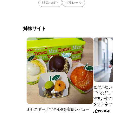
E8系つばさ
プラレール
姉妹サイト
気付かない
ていた私。
性客が小さな
タウンネッ
ミセスドーナツ全4種を実食レビュー!