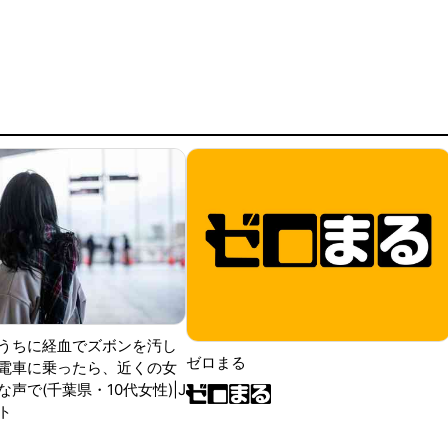
うちに経血でズボンを汚し
ゼロまる
電車に乗ったら、近くの女
声で(千葉県・10代女性)|J
ト