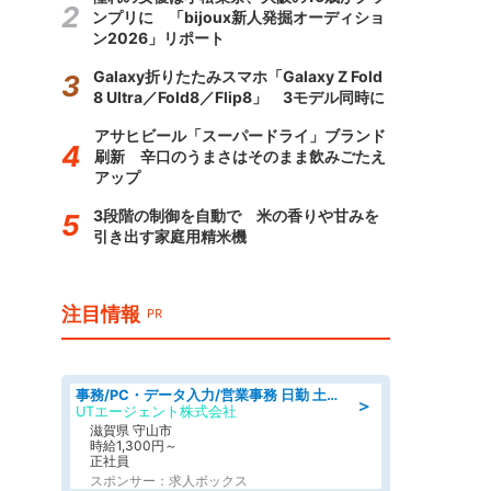
ンプリに 「bijoux新人発掘オーディショ
ン2026」リポート
Galaxy折りたたみスマホ「Galaxy Z Fold
8 Ultra／Fold8／Flip8」 3モデル同時に
アサヒビール「スーパードライ」ブランド
刷新 辛口のうまさはそのまま飲みごたえ
アップ
3段階の制御を自動で 米の香りや甘みを
引き出す家庭用精米機
注目情報
PR
事務/PC・データ入力/営業事務 日勤 土日休み 船舶用のエンジンを扱う会社 総合事務
＞
UTエージェント株式会社
滋賀県 守山市
時給1,300円～
正社員
スポンサー：求人ボックス