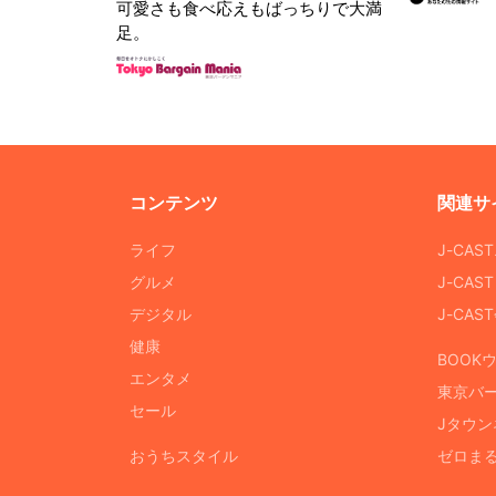
可愛さも食べ応えもばっちりで大満
足。
コンテンツ
関連サ
ライフ
J-CAS
グルメ
J-CAS
デジタル
J-CA
健康
BOOK
エンタメ
東京バ
セール
Jタウン
おうちスタイル
ゼロま