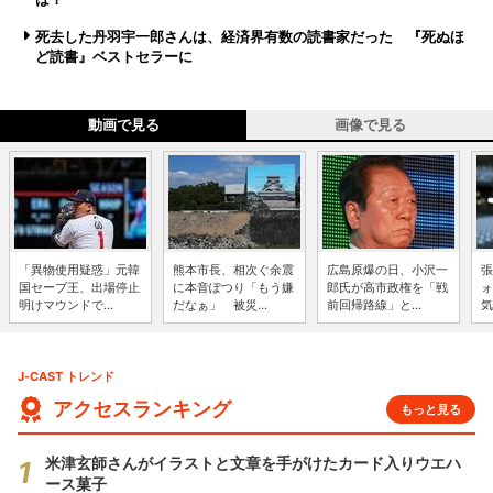
死去した丹羽宇一郎さんは、経済界有数の読書家だった 『死ぬほ
ど読書』ベストセラーに
動画で見る
画像で見る
「異物使用疑惑」元韓
熊本市長、相次ぐ余震
広島原爆の日、小沢一
張
国セーブ王、出場停止
に本音ぽつり「もう嫌
郎氏が高市政権を「戦
ォ
明けマウンドで...
だなぁ」 被災...
前回帰路線」と...
気
J-CAST トレンド
アクセスランキング
もっと見る
米津玄師さんがイラストと文章を手がけたカード入りウエハ
ース菓子