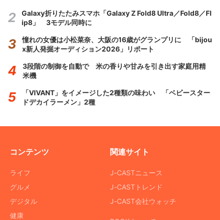
Galaxy折りたたみスマホ「Galaxy Z Fold8 Ultra／Fold8／Fl
ip8」 3モデル同時に
憧れの女優は小松菜奈、大阪の16歳がグランプリに 「bijou
x新人発掘オーディション2026」リポート
3段階の制御を自動で 米の香りや甘みを引き出す家庭用精
米機
「VIVANT」をイメージした2種類の味わい 「ベビースター
ドデカイラーメン」2種
コンテンツ
関連サイト
ライフ
J-CASTニュース
グルメ
J-CASTトレンド
デジタル
J-CAST会社ウォッチ
健康