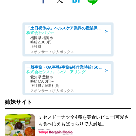
「土日祝休み」ヘルスケア業界の産業保健師/高時給/未経験OK/要資格:保健師、正看護師
＞
株式会社パソナ
福岡県 福岡市
時給2,300円
正社員
スポンサー：求人ボックス
一般事務・OA事務/事務&軽作業時給1500円土日祝休み各種社保完備
＞
株式会社シスムエンジニアリング
愛知県 豊橋市
時給1,500円～
正社員 / 派遣社員
スポンサー：求人ボックス
姉妹サイト
ミセスドーナツ全4種を実食レビュー!可愛さ
も食べ応えもばっちりで大満足。