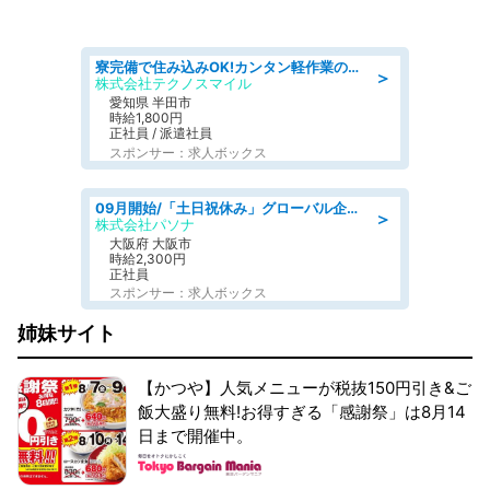
寮完備で住み込みOK!カンタン軽作業のお仕事 denso aichi
＞
株式会社テクノスマイル
愛知県 半田市
時給1,800円
正社員 / 派遣社員
スポンサー：求人ボックス
09月開始/「土日祝休み」グローバル企業での産業保健のお仕事/保健師/高時給/残業なし/服装自由
＞
株式会社パソナ
大阪府 大阪市
時給2,300円
正社員
スポンサー：求人ボックス
姉妹サイト
【かつや】人気メニューが税抜150円引き&ご
飯大盛り無料!お得すぎる「感謝祭」は8月14
日まで開催中。