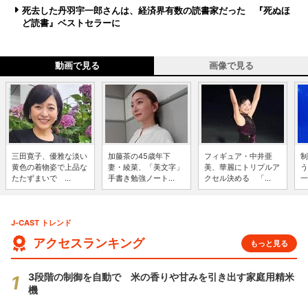
死去した丹羽宇一郎さんは、経済界有数の読書家だった 『死ぬほ
ど読書』ベストセラーに
動画で見る
画像で見る
三田寛子、優雅な淡い
加藤茶の45歳年下
フィギュア・中井亜
制
黄色の着物姿で上品な
妻・綾菜、「美文字」
美、華麗にトリプルア
う
たたずまいで ...
手書き勉強ノート...
クセル決める 「...
一
J-CAST トレンド
アクセスランキング
もっと見る
3段階の制御を自動で 米の香りや甘みを引き出す家庭用精米
機