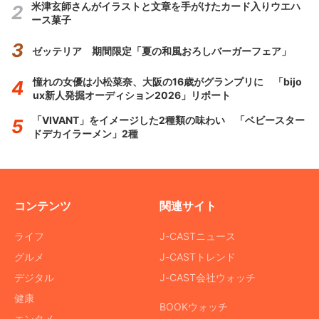
米津玄師さんがイラストと文章を手がけたカード入りウエハ
ース菓子
ゼッテリア 期間限定「夏の和風おろしバーガーフェア」
憧れの女優は小松菜奈、大阪の16歳がグランプリに 「bijo
ux新人発掘オーディション2026」リポート
「VIVANT」をイメージした2種類の味わい 「ベビースター
ドデカイラーメン」2種
コンテンツ
関連サイト
ライフ
J-CASTニュース
グルメ
J-CASTトレンド
デジタル
J-CAST会社ウォッチ
健康
BOOKウォッチ
エンタメ