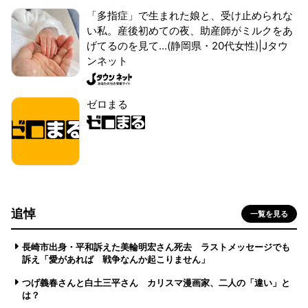
「多指症」で生まれた娘と、受け止められな
い私。産後初めての夜、助産師がミルクをあ
げてるのを見て...(静岡県・20代女性)|Jタウ
ンネット
ゼロまる
追悼
一覧を見る
長崎市出身・平和訴えた美輪明宏さん死去 ラストメッセージでも
訴え「愛があれば 戦争なんか起こりません」
つげ義春さんと白土三平さん カリスマ漫画家、二人の「違い」と
は？