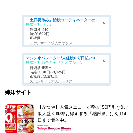
「土日祝休み」治験コーディネーターのお仕事/未経験OK
＞
株式会社パソナ
静岡県 浜松市
時給1,600円
正社員
スポンサー：求人ボックス
マシンオペレーター/未経験OK/日払いOK/寮費無料/交替制/20・30・40代活躍中
＞
株式会社綜合キャリアオプション
新潟県 新潟市
時給1,300円～1,625円
正社員 / 派遣社員
スポンサー：求人ボックス
姉妹サイト
【かつや】人気メニューが税抜150円引き&ご
飯大盛り無料!お得すぎる「感謝祭」は8月14
日まで開催中。