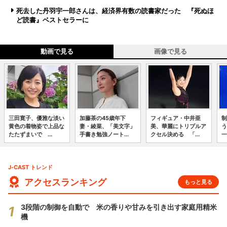
死去した丹羽宇一郎さんは、経済界有数の読書家だった 『死ぬほ
ど読書』ベストセラーに
動画で見る
画像で見る
三田寛子、優雅な淡い
加藤茶の45歳年下
フィギュア・中井亜
制
黄色の着物姿で上品な
妻・綾菜、「美文字」
美、華麗にトリプルア
う
たたずまいで ...
手書き勉強ノート...
クセル決める 「...
一
J-CAST トレンド
アクセスランキング
もっと見る
3段階の制御を自動で 米の香りや甘みを引き出す家庭用精米
機