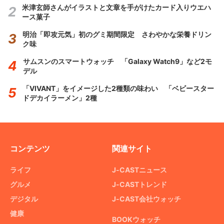
米津玄師さんがイラストと文章を手がけたカード入りウエハ
ース菓子
明治「即攻元気」初のグミ期間限定 さわやかな栄養ドリン
ク味
サムスンのスマートウォッチ 「Galaxy Watch9」など2モ
デル
「VIVANT」をイメージした2種類の味わい 「ベビースター
ドデカイラーメン」2種
コンテンツ
関連サイト
ライフ
J-CASTニュース
グルメ
J-CASTトレンド
デジタル
J-CAST会社ウォッチ
健康
BOOKウォッチ