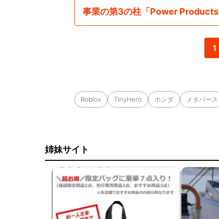
事業の第3の柱「Power Product
1
Roblox
TinyHero
ホンダ
メタバース
姉妹サイト