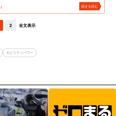
s」
続きを読む
2
全文表示
モビリティパワー