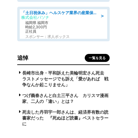
「土日祝休み」ヘルスケア業界の産業保健師/高時給/未経験OK/要資格:保健師、正看護師
＞
株式会社パソナ
福岡県 福岡市
時給2,300円
正社員
スポンサー：求人ボックス
追悼
一覧を見る
長崎市出身・平和訴えた美輪明宏さん死去
ラストメッセージでも訴え「愛があれば 戦
争なんか起こりません」
つげ義春さんと白土三平さん カリスマ漫画
家、二人の「違い」とは？
死去した丹羽宇一郎さんは、経済界有数の読
書家だった 『死ぬほど読書』ベストセラー
に