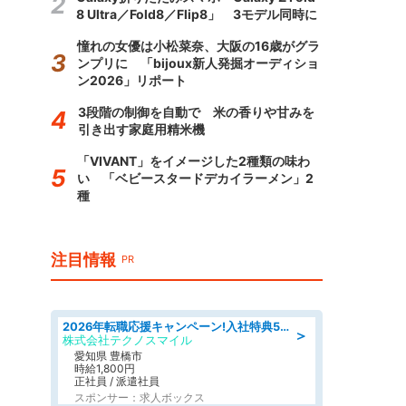
8 Ultra／Fold8／Flip8」 3モデル同時に
憧れの女優は小松菜奈、大阪の16歳がグラ
ンプリに 「bijoux新人発掘オーディショ
ン2026」リポート
3段階の制御を自動で 米の香りや甘みを
引き出す家庭用精米機
「VIVANT」をイメージした2種類の味わ
い 「ベビースタードデカイラーメン」2
種
注目情報
PR
2026年転職応援キャンペーン!入社特典58万円/デンソーで働こう!自動車工場で小型部品の検査業務 denso aichi
＞
株式会社テクノスマイル
愛知県 豊橋市
時給1,800円
正社員 / 派遣社員
スポンサー：求人ボックス