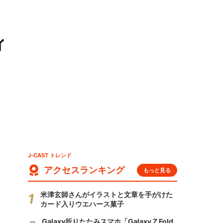
ィ
J-CAST トレンド
アクセスランキング
もっと見る
米津玄師さんがイラストと文章を手がけた
カード入りウエハース菓子
Galaxy折りたたみスマホ「Galaxy Z Fold