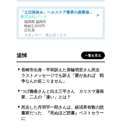
「土日祝休み」ヘルスケア業界の産業保健師/高時給/未経験OK/要資格:保健師、正看護師
＞
株式会社パソナ
福岡県 福岡市
時給2,300円
正社員
スポンサー：求人ボックス
追悼
一覧を見る
長崎市出身・平和訴えた美輪明宏さん死去
ラストメッセージでも訴え「愛があれば 戦
争なんか起こりません」
つげ義春さんと白土三平さん カリスマ漫画
家、二人の「違い」とは？
死去した丹羽宇一郎さんは、経済界有数の読
書家だった 『死ぬほど読書』ベストセラー
に