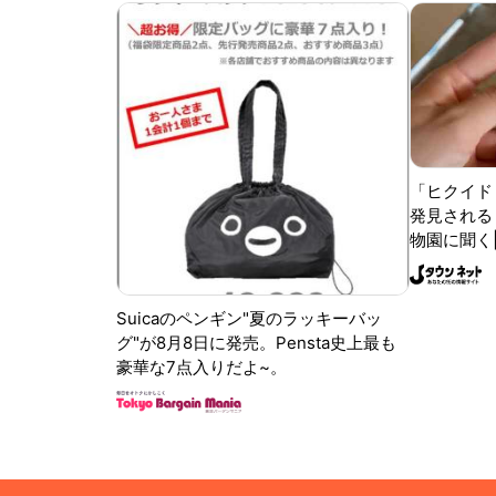
「ヒクイド
発見される 
物園に聞く
Suicaのペンギン"夏のラッキーバッ
グ"が8月8日に発売。Pensta史上最も
豪華な7点入りだよ~。