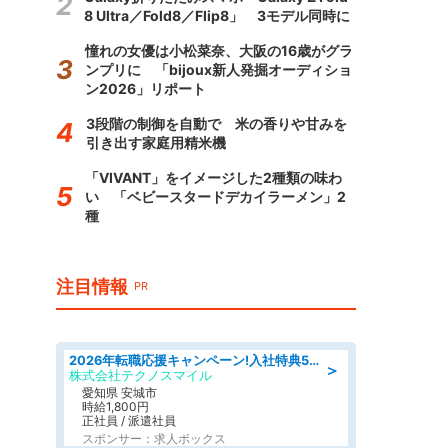
8 Ultra／Fold8／Flip8」 3モデル同時に
憧れの女優は小松菜奈、大阪の16歳がグラ
ンプリに 「bijoux新人発掘オーディショ
ン2026」リポート
3段階の制御を自動で 米の香りや甘みを
引き出す家庭用精米機
「VIVANT」をイメージした2種類の味わ
い 「ベビースタードデカイラーメン」2
種
注目情報
PR
2026年転職応援キャンペーン!入社特典58万円/デンソーで働こう!自動車工場で小型部品の検査業務 denso aichi
＞
株式会社テクノスマイル
愛知県 安城市
時給1,800円
正社員 / 派遣社員
スポンサー：求人ボックス