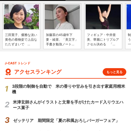
三田寛子、優雅な淡い
加藤茶の45歳年下
フィギュア・中井亜
制
黄色の着物姿で上品な
妻・綾菜、「美文字」
美、華麗にトリプルア
う
たたずまいで ...
手書き勉強ノート...
クセル決める 「...
一
J-CAST トレンド
アクセスランキング
もっと見る
3段階の制御を自動で 米の香りや甘みを引き出す家庭用精米
機
米津玄師さんがイラストと文章を手がけたカード入りウエハ
ース菓子
ゼッテリア 期間限定「夏の和風おろしバーガーフェア」