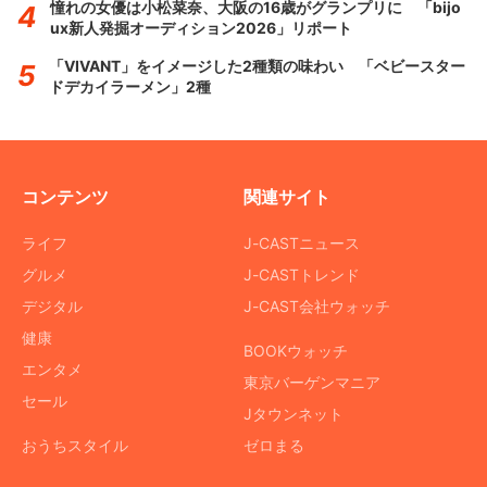
憧れの女優は小松菜奈、大阪の16歳がグランプリに 「bijo
ux新人発掘オーディション2026」リポート
「VIVANT」をイメージした2種類の味わい 「ベビースター
ドデカイラーメン」2種
コンテンツ
関連サイト
ライフ
J-CASTニュース
グルメ
J-CASTトレンド
デジタル
J-CAST会社ウォッチ
健康
BOOKウォッチ
エンタメ
東京バーゲンマニア
セール
Jタウンネット
おうちスタイル
ゼロまる