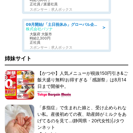
正社員 / 派遣社員
スポンサー：求人ボックス
09月開始/「土日祝休み」グローバル企業での産業保健のお仕事/保健師/高時給/残業なし/服装自由
＞
株式会社パソナ
大阪府 大阪市
時給2,300円
正社員
スポンサー：求人ボックス
姉妹サイト
【かつや】人気メニューが税抜150円引き&ご
飯大盛り無料!お得すぎる「感謝祭」は8月14
日まで開催中。
「多指症」で生まれた娘と、受け止められな
い私。産後初めての夜、助産師がミルクをあ
げてるのを見て...(静岡県・20代女性)|Jタウ
ンネット