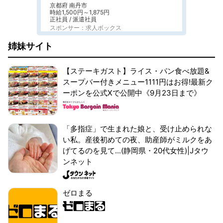
京都府 南丹市
時給1,500円～1,875円
正社員 / 派遣社員
スポンサー：求人ボックス
姉妹サイト
【ステーキガスト】ライス・パン食べ放題&
スープバー付きメニュー1111円はお得!最新ク
ーポンを公式Xで公開中《9月23日まで》
「多指症」で生まれた娘と、受け止められな
い私。産後初めての夜、助産師がミルクをあ
げてるのを見て...(静岡県・20代女性)|Jタウ
ンネット
ゼロまる