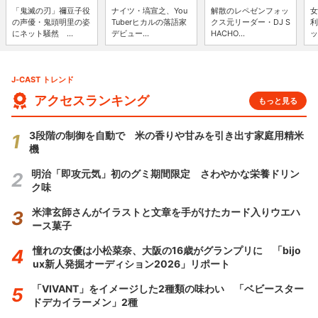
「鬼滅の刃」禰豆子役
ナイツ・塙宣之、You
解散のレペゼンフォッ
女
の声優・鬼頭明里の姿
Tuberヒカルの落語家
クス元リーダー・DJ S
利
にネット騒然 ...
デビュー...
HACHO...
ッ
J-CAST トレンド
アクセスランキング
もっと見る
3段階の制御を自動で 米の香りや甘みを引き出す家庭用精米
機
明治「即攻元気」初のグミ期間限定 さわやかな栄養ドリン
ク味
米津玄師さんがイラストと文章を手がけたカード入りウエハ
ース菓子
憧れの女優は小松菜奈、大阪の16歳がグランプリに 「bijo
ux新人発掘オーディション2026」リポート
「VIVANT」をイメージした2種類の味わい 「ベビースター
ドデカイラーメン」2種