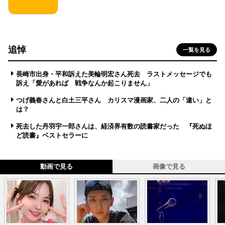
追悼
一覧を見る
長崎市出身・平和訴えた美輪明宏さん死去 ラストメッセージでも
訴え「愛があれば 戦争なんか起こりません」
つげ義春さんと白土三平さん カリスマ漫画家、二人の「違い」と
は？
死去した丹羽宇一郎さんは、経済界有数の読書家だった 『死ぬほ
ど読書』ベストセラーに
動画で見る
画像で見る