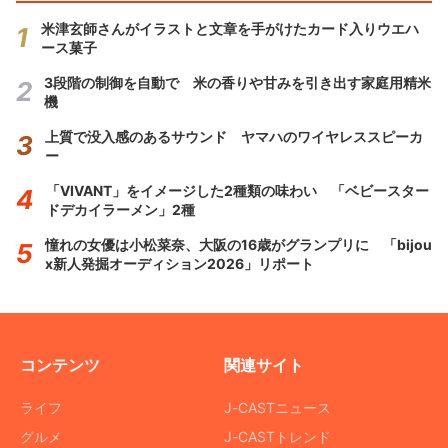
米津玄師さんがイラストと文章を手がけたカード入りウエハ
ース菓子
3段階の制御を自動で 米の香りや甘みを引き出す家庭用精米
機
上質で没入感のあるサウンド ヤマハのワイヤレススピーカ
ー
「VIVANT」をイメージした2種類の味わい 「ベビースター
ドデカイラーメン」2種
憧れの女優は小松菜奈、大阪の16歳がグランプリに 「bijou
x新人発掘オーディション2026」リポート
コンテンツ
関連サイト
ライフ
J-CASTニュース
グルメ
J-CASTトレンド