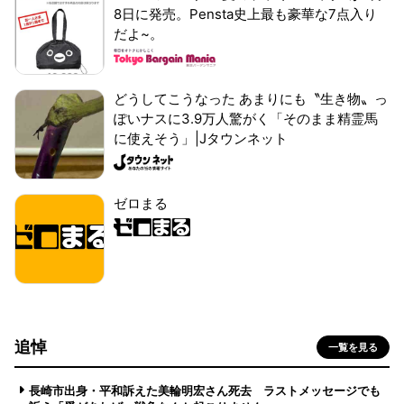
8日に発売。Pensta史上最も豪華な7点入り
だよ~。
どうしてこうなった あまりにも〝生き物〟っ
ぽいナスに3.9万人驚がく「そのまま精霊馬
に使えそう」|Jタウンネット
ゼロまる
追悼
一覧を見る
長崎市出身・平和訴えた美輪明宏さん死去 ラストメッセージでも