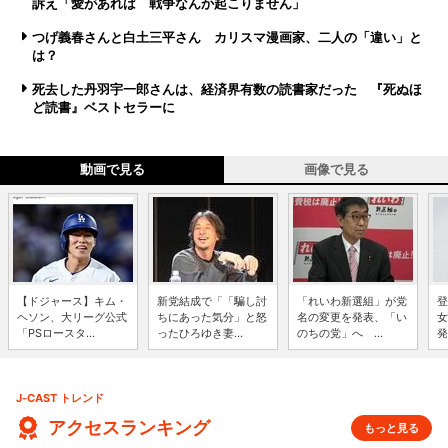
訴え「愛があれば 戦争なんか起こりません」
つげ義春さんと白土三平さん カリスマ漫画家、二人の「違い」と
は？
死去した丹羽宇一郎さんは、経済界有数の読書家だった 『死ぬほ
ど読書』ベストセラーに
動画で見る
画像で見る
【ドジャース】キム・
新党結成で「「騙し討
「れいわ新選組」が党
登
ヘソン、大リーグ公式
ちにあった気分」と怒
名の変更を発表、「い
女
「PSロースタ...
ったひろゆき妻...
のちの党」へ ...
発
J-CAST トレンド
アクセスランキング
もっと見る