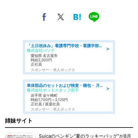
「土日祝休み」看護専門学校・看護学部での教員業務/高時給/要資格:保健師、正看護師
＞
株式会社パソナ
愛知県 名古屋市
時給2,200円
正社員
スポンサー：求人ボックス
車体部品のセットおよび検査・梱包・ 月収32万可!自動車部品の組付け・検査 家賃補助あり 長期安定/日払いOK
＞
株式会社ホットスタッフ岩手
岩手県 金ケ崎町
時給1,700円～2,125円
正社員 / 派遣社員
スポンサー：求人ボックス
姉妹サイト
Suicaのペンギン"夏のラッキーバッグ"が8月