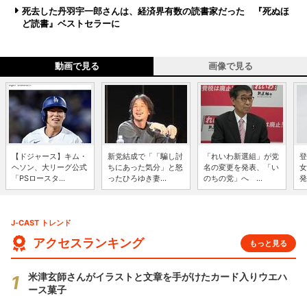
死去した丹羽宇一郎さんは、経済界有数の読書家だった 『死ぬほ
ど読書』ベストセラーに
動画で見る
画像で見る
【ドジャース】キム・
新党結成で「「騙し討
「れいわ新選組」が党
登
ヘソン、大リーグ公式
ちにあった気分」と怒
名の変更を発表、「い
女
「PSロースタ...
ったひろゆき妻...
のちの党」へ ...
発
J-CAST トレンド
アクセスランキング
もっと見る
米津玄師さんがイラストと文章を手がけたカード入りウエハ
ース菓子