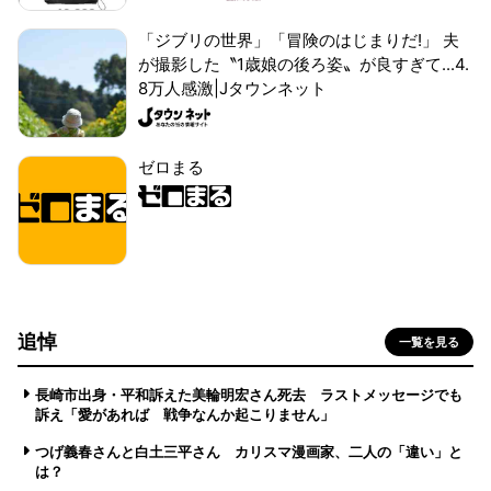
「ジブリの世界」「冒険のはじまりだ!」 夫
が撮影した〝1歳娘の後ろ姿〟が良すぎて...4.
8万人感激|Jタウンネット
ゼロまる
追悼
一覧を見る
長崎市出身・平和訴えた美輪明宏さん死去 ラストメッセージでも
訴え「愛があれば 戦争なんか起こりません」
つげ義春さんと白土三平さん カリスマ漫画家、二人の「違い」と
は？