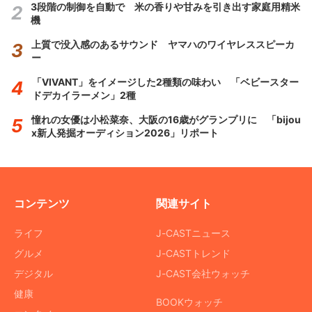
3段階の制御を自動で 米の香りや甘みを引き出す家庭用精米
機
上質で没入感のあるサウンド ヤマハのワイヤレススピーカ
ー
「VIVANT」をイメージした2種類の味わい 「ベビースター
ドデカイラーメン」2種
憧れの女優は小松菜奈、大阪の16歳がグランプリに 「bijou
x新人発掘オーディション2026」リポート
コンテンツ
関連サイト
ライフ
J-CASTニュース
グルメ
J-CASTトレンド
デジタル
J-CAST会社ウォッチ
健康
BOOKウォッチ