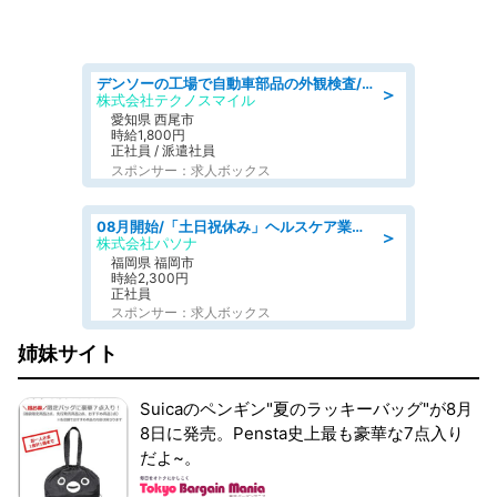
デンソーの工場で自動車部品の外観検査/denso aichi
＞
株式会社テクノスマイル
愛知県 西尾市
時給1,800円
正社員 / 派遣社員
スポンサー：求人ボックス
08月開始/「土日祝休み」ヘルスケア業界の産業保健師/高時給/未経験OK/要資格:保健師、正看護師
＞
株式会社パソナ
福岡県 福岡市
時給2,300円
正社員
スポンサー：求人ボックス
姉妹サイト
Suicaのペンギン"夏のラッキーバッグ"が8月
8日に発売。Pensta史上最も豪華な7点入り
だよ~。