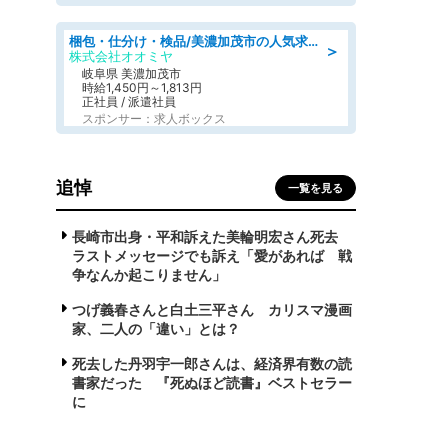
梱包・仕分け・検品/美濃加茂市の人気求人仕分け/高時給/長期休暇充実
＞
株式会社オオミヤ
岐阜県 美濃加茂市
時給1,450円～1,813円
正社員 / 派遣社員
スポンサー：求人ボックス
追悼
一覧を見る
長崎市出身・平和訴えた美輪明宏さん死去
ラストメッセージでも訴え「愛があれば 戦
争なんか起こりません」
つげ義春さんと白土三平さん カリスマ漫画
家、二人の「違い」とは？
死去した丹羽宇一郎さんは、経済界有数の読
書家だった 『死ぬほど読書』ベストセラー
に