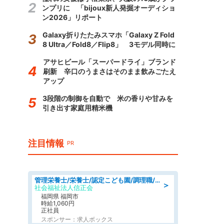
ンプリに 「bijoux新人発掘オーディショ
ン2026」リポート
Galaxy折りたたみスマホ「Galaxy Z Fold
8 Ultra／Fold8／Flip8」 3モデル同時に
アサヒビール「スーパードライ」ブランド
刷新 辛口のうまさはそのまま飲みごたえ
アップ
3段階の制御を自動で 米の香りや甘みを
引き出す家庭用精米機
注目情報
PR
管理栄養士/栄養士/認定こども園/調理職/認定こども園/週3日～相談可能
＞
社会福祉法人信正会
福岡県 福岡市
時給1,060円
正社員
スポンサー：求人ボックス