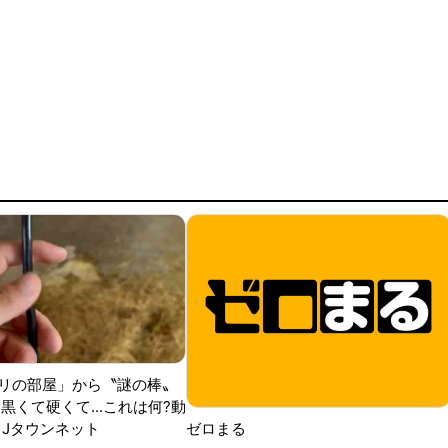
リの部屋」から〝謎の棒〟
黒くて硬くて...これは何?動
|Jタウンネット
ゼロまる