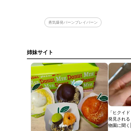
勇気爆発バーンブレイバーン
姉妹サイト
「ヒクイド
発見される 
物園に聞く