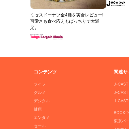
ミセスドーナツ全4種を実食レビュー!
可愛さも食べ応えもばっちりで大満
足。
コンテンツ
関連サ
ライフ
J-CAS
グルメ
J-CAS
デジタル
J-CA
健康
BOOK
エンタメ
東京バ
セール