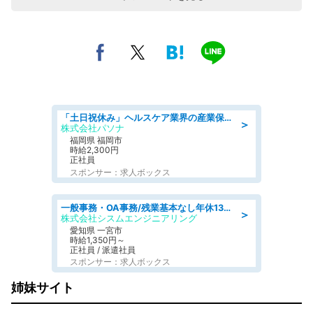
「土日祝休み」ヘルスケア業界の産業保健師/高時給/未経験OK/要資格:保健師、正看護師
＞
株式会社パソナ
福岡県 福岡市
時給2,300円
正社員
スポンサー：求人ボックス
一般事務・OA事務/残業基本なし年休130日社保完備の一般・調達事務
＞
株式会社シスムエンジニアリング
愛知県 一宮市
時給1,350円～
正社員 / 派遣社員
スポンサー：求人ボックス
姉妹サイト