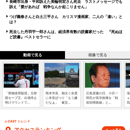
長崎市出身・平和訴えた美輪明宏さん死去 ラストメッセージでも
訴え「愛があれば 戦争なんか起こりません」
つげ義春さんと白土三平さん カリスマ漫画家、二人の「違い」と
は？
死去した丹羽宇一郎さんは、経済界有数の読書家だった 『死ぬほ
ど読書』ベストセラーに
動画で見る
画像で見る
「異物使用疑惑」元韓
熊本市長、相次ぐ余震
広島原爆の日、小沢一
張
国セーブ王、出場停止
に本音ぽつり「もう嫌
郎氏が高市政権を「戦
ォ
明けマウンドで...
だなぁ」 被災...
前回帰路線」と...
気
J-CAST トレンド
アクセスランキング
もっと見る