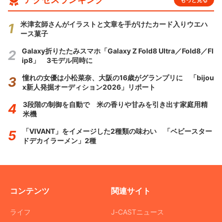
米津玄師さんがイラストと文章を手がけたカード入りウエハ
ース菓子
Galaxy折りたたみスマホ「Galaxy Z Fold8 Ultra／Fold8／Fl
ip8」 3モデル同時に
憧れの女優は小松菜奈、大阪の16歳がグランプリに 「bijou
x新人発掘オーディション2026」リポート
3段階の制御を自動で 米の香りや甘みを引き出す家庭用精
米機
「VIVANT」をイメージした2種類の味わい 「ベビースター
ドデカイラーメン」2種
コンテンツ
関連サイト
ライフ
J-CASTニュース