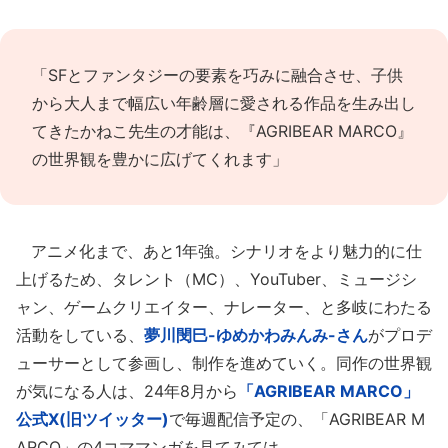
「SFとファンタジーの要素を巧みに融合させ、子供
から大人まで幅広い年齢層に愛される作品を生み出し
てきたかねこ先生の才能は、『AGRIBEAR MARCO』
の世界観を豊かに広げてくれます」
アニメ化まで、あと1年強。シナリオをより魅力的に仕
上げるため、タレント（MC）、YouTuber、ミュージシ
ャン、ゲームクリエイター、ナレーター、と多岐にわたる
活動をしている、
夢川閔巳-ゆめかわみんみ-さん
がプロデ
ューサーとして参画し、制作を進めていく。同作の世界観
が気になる人は、24年8月から
「AGRIBEAR MARCO」
公式X(旧ツイッター)
で毎週配信予定の、「AGRIBEAR M
ARCO」の4コママンガを見てみては。