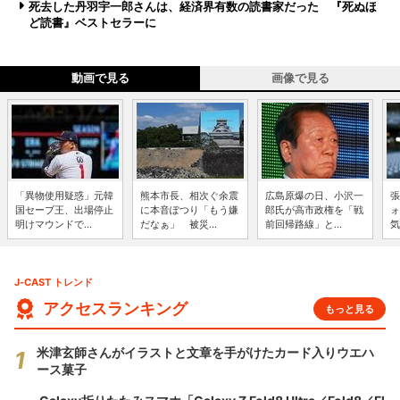
死去した丹羽宇一郎さんは、経済界有数の読書家だった 『死ぬほ
ど読書』ベストセラーに
動画で見る
画像で見る
「異物使用疑惑」元韓
熊本市長、相次ぐ余震
広島原爆の日、小沢一
張
国セーブ王、出場停止
に本音ぽつり「もう嫌
郎氏が高市政権を「戦
ォ
明けマウンドで...
だなぁ」 被災...
前回帰路線」と...
気
J-CAST トレンド
アクセスランキング
もっと見る
米津玄師さんがイラストと文章を手がけたカード入りウエハ
ース菓子