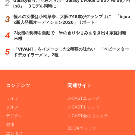
Galaxy折りたたみスマホ「Galaxy Z Fold8 Ultra／Fold8／Fl
ip8」 3モデル同時に
憧れの女優は小松菜奈、大阪の16歳がグランプリに 「bijou
x新人発掘オーディション2026」リポート
3段階の制御を自動で 米の香りや甘みを引き出す家庭用精
米機
「VIVANT」をイメージした2種類の味わい 「ベビースター
ドデカイラーメン」2種
コンテンツ
関連サイト
ライフ
J-CASTニュース
グルメ
J-CASTトレンド
デジタル
J-CAST会社ウォッチ
健康
BOOKウォッチ
エンタメ