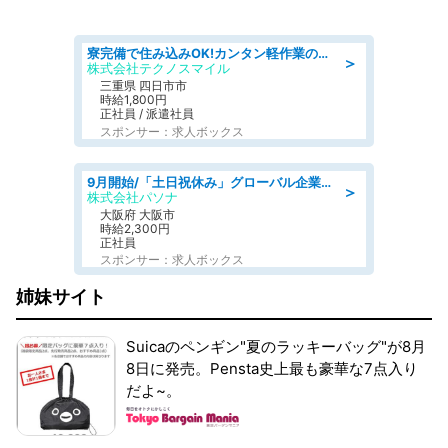
寮完備で住み込みOK!カンタン軽作業のお仕事 denso aichi
＞
株式会社テクノスマイル
三重県 四日市市
時給1,800円
正社員 / 派遣社員
スポンサー：求人ボックス
9月開始/「土日祝休み」グローバル企業での産業保健のお仕事/保健師/高時給/残業なし/服装自由
＞
株式会社パソナ
大阪府 大阪市
時給2,300円
正社員
スポンサー：求人ボックス
姉妹サイト
Suicaのペンギン"夏のラッキーバッグ"が8月
8日に発売。Pensta史上最も豪華な7点入り
だよ~。